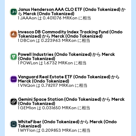
Janus Henderson AAA CLO ETF (Ondo Tokenized) か
ら Merck (Ondo Tokenized)
1 JAAAon は 0.401076 MRKon に相当
Invesco DB Commodity Index Tracking Fund (Ondo
Tokenized) から Merck (Ondo Tokenized)
1 DBCon は 0.223963 MRKon に相当
Powell Industries (Ondo Tokenized) から Merck
(Ondo Tokenized)
1 POWLon は 1.6732 MRKon に相当
Vanguard Real Estate ETF (Ondo Tokenized) から
Merck (Ondo Tokenized)
1 VNQon は 0.782117 MRKon に相当
Gemini Space Station (Ondo Tokenized) から Merck
(Ondo Tokenized)
1 GEMIon は 0.031650 MRKon に相当
WhiteFiber (Ondo Tokenized) から Merck (Ondo
Tokenized)
1 WYFIon は 0.209853 MRKon に相当