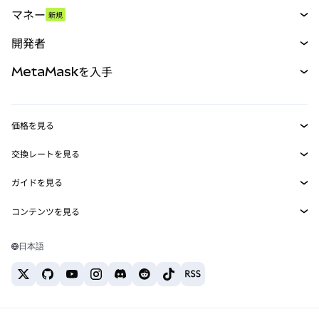
スワップ
マネー
新規
予測
新規
購入
開発者
パーペチュアル
新規
カード
ドキュメントを表示
MetaMaskを入手
RWA
mUSD
新規
ダッシュボード
トランザクションシールド
収益化
Smart Accounts Kit
Agent Wallet
新規
価格を見る
埋め込みウォレット
Snaps
ビットコインの価格
交換レートを見る
MetaMask Connect
イーサリアムの価格
報酬
新規
BTC→USD
Solanaの価格
ガイドを見る
Snaps
セキュリティ
ETH→USD
BTCの購入
Shiba Inuの価格
USDT→INR
コンテンツを見る
Web3サービス
サポート
ETHの購入
Pepeの価格
ビットコインウォレット
BTC→USDT
SOLの購入
キャリア
Tetherの価格
Solanaウォレット
日本語
BTC→INR
PEPEの購入
お問い合わせ
USDCの価格
おすすめの暗号資産カード
ETH→USDT
USDTの購入
Chanlinkの価格
おすすめのモバイル暗号資産ウォレット
USDT→PHP
USDCの購入
Polymarketとは？
BTC→EUR