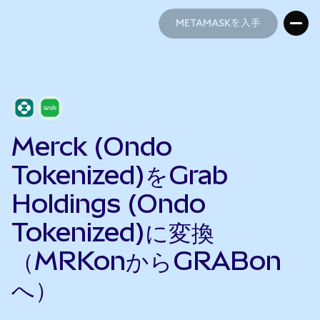
METAMASKを入手
METAMASKを入手
Merck (Ondo
Tokenized)をGrab
Holdings (Ondo
Tokenized)に変換
（MRKonからGRABon
へ）