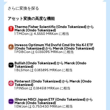
さらに変換を探る
アセット変換の高度な機能
Thermo Fisher Scientific (Ondo Tokenized) から
Merck (Ondo Tokenized)
1 TMOon は 4.5550 MRKon に相当
Invesco Optimum Yld Dvsfd Cmd Str No K-1 ETF
(Ondo Tokenized) から Merck (Ondo Tokenized)
1 PDBCon は 0.135095 MRKon に相当
Bullish (Ondo Tokenized) から Merck (Ondo
Tokenized)
1 BLSHon は 0.183895 MRKon に相当
Pinterest (Ondo Tokenized) から Merck (Ondo
Tokenized)
1 PINSon は 0.184518 MRKon に相当
iShares MSCI Japan ETF (Ondo Tokenized) から
Merck (Ondo Tokenized)
1 EWJon は 0.753430 MRKon に相当