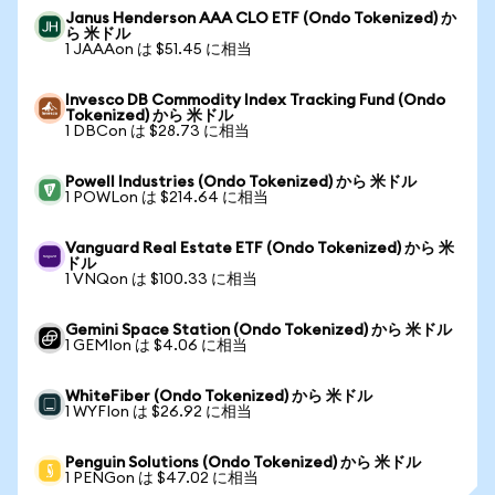
Janus Henderson AAA CLO ETF (Ondo Tokenized) か
ら 米ドル
1 JAAAon は $51.45 に相当
Invesco DB Commodity Index Tracking Fund (Ondo
Tokenized) から 米ドル
1 DBCon は $28.73 に相当
Powell Industries (Ondo Tokenized) から 米ドル
1 POWLon は $214.64 に相当
Vanguard Real Estate ETF (Ondo Tokenized) から 米
ドル
1 VNQon は $100.33 に相当
Gemini Space Station (Ondo Tokenized) から 米ドル
1 GEMIon は $4.06 に相当
WhiteFiber (Ondo Tokenized) から 米ドル
1 WYFIon は $26.92 に相当
Penguin Solutions (Ondo Tokenized) から 米ドル
1 PENGon は $47.02 に相当