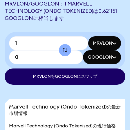
MRVLON/GOOGLON：1 MARVELL
TECHNOLOGY (ONDO TOKENIZED)は0.621151
GOOGLONに相当します
MRVLON
GOOGLON
MRVLONをGOOGLONにスワップ
Marvell Technology (Ondo Tokenized)の最新
市場情報
Marvell Technology (Ondo Tokenized)の現行価格