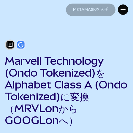
METAMASKを入手
METAMASKを入手
Marvell Technology
(Ondo Tokenized)を
Alphabet Class A (Ondo
Tokenized)に変換
（MRVLonから
GOOGLonへ）