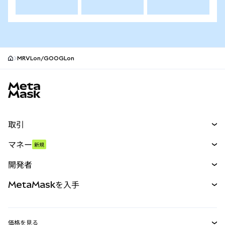
MRVLon/GOOGLon
MetaMaskサイトフッター
取引
スワップ
マネー
新規
予測
新規
購入
開発者
パーペチュアル
新規
カード
ドキュメントを表示
MetaMaskを入手
RWA
mUSD
新規
ダッシュボード
トランザクションシールド
収益化
Smart Accounts Kit
Agent Wallet
新規
価格を見る