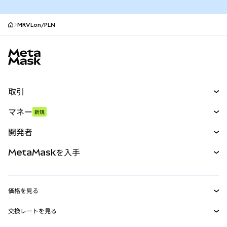
MRVLon/PLN
MetaMaskサイトフッター
取引
スワップ
マネー
新規
予測
新規
購入
開発者
パーペチュアル
新規
カード
ドキュメントを表示
MetaMaskを入手
RWA
mUSD
新規
ダッシュボード
トランザクションシールド
収益化
Smart Accounts Kit
Agent Wallet
新規
価格を見る
埋め込みウォレット
Snaps
ビットコインの価格
交換レートを見る
MetaMask Connect
イーサリアムの価格
報酬
新規
BTC→USD