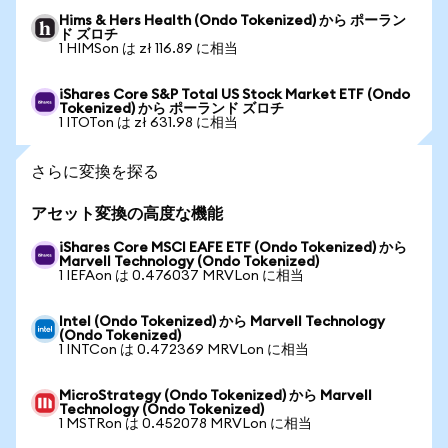
Hims & Hers Health (Ondo Tokenized) から ポーラン
ド ズロチ
1 HIMSon は zł 116.89 に相当
iShares Core S&P Total US Stock Market ETF (Ondo
Tokenized) から ポーランド ズロチ
1 ITOTon は zł 631.98 に相当
さらに変換を探る
アセット変換の高度な機能
iShares Core MSCI EAFE ETF (Ondo Tokenized) から
Marvell Technology (Ondo Tokenized)
1 IEFAon は 0.476037 MRVLon に相当
Intel (Ondo Tokenized) から Marvell Technology
(Ondo Tokenized)
1 INTCon は 0.472369 MRVLon に相当
MicroStrategy (Ondo Tokenized) から Marvell
Technology (Ondo Tokenized)
1 MSTRon は 0.452078 MRVLon に相当