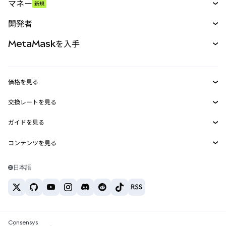
マネー
新規
予測
新規
購入
開発者
パーペチュアル
新規
カード
ドキュメントを表示
MetaMaskを入手
RWA
mUSD
新規
ダッシュボード
トランザクションシールド
収益化
Smart Accounts Kit
Agent Wallet
新規
価格を見る
埋め込みウォレット
Snaps
ビットコインの価格
交換レートを見る
MetaMask Connect
イーサリアムの価格
報酬
新規
BTC→USD
Solanaの価格
ガイドを見る
Snaps
セキュリティ
ETH→USD
BTCの購入
Shiba Inuの価格
USDT→INR
コンテンツを見る
Web3サービス
サポート
ETHの購入
Pepeの価格
ビットコインウォレット
BTC→USDT
SOLの購入
キャリア
Tetherの価格
Solanaウォレット
日本語
BTC→INR
PEPEの購入
お問い合わせ
USDCの価格
おすすめの暗号資産カード
ETH→USDT
USDTの購入
Chanlinkの価格
おすすめのモバイル暗号資産ウォレット
USDT→PHP
USDCの購入
Polymarketとは？
BTC→EUR
SHIBの購入
Consensys