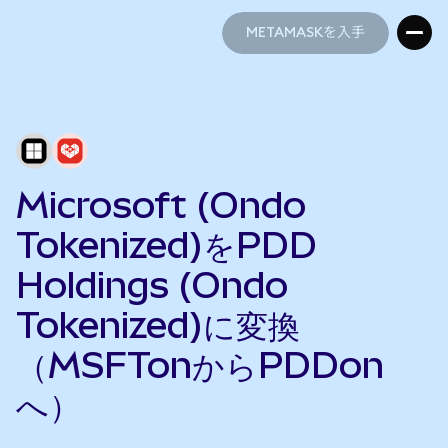
METAMASKを入手
METAMASKを入手
Microsoft (Ondo
Tokenized)をPDD
Holdings (Ondo
Tokenized)に変換
（MSFTonからPDDon
へ）