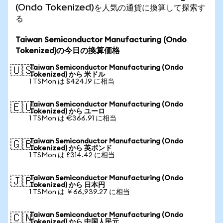
(Ondo Tokenized)を人気の通貨に換算して探索す
る
Taiwan Semiconductor Manufacturing (Ondo
Tokenized)の今日の換算価格
Taiwan Semiconductor Manufacturing (Ondo
🇺🇸
Tokenized) から 米ドル
1 TSMon は $424.19 に相当
Taiwan Semiconductor Manufacturing (Ondo
🇪🇺
Tokenized) から ユーロ
1 TSMon は €366.91 に相当
Taiwan Semiconductor Manufacturing (Ondo
🇬🇧
Tokenized) から 英ポンド
1 TSMon は £314.42 に相当
Taiwan Semiconductor Manufacturing (Ondo
🇯🇵
Tokenized) から 日本円
1 TSMon は ￥66,939.27 に相当
Taiwan Semiconductor Manufacturing (Ondo
🇨🇳
Tokenized) から 中国人民元