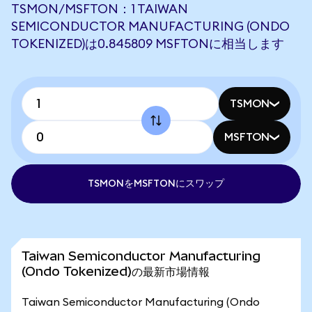
TSMON/MSFTON：1 TAIWAN
SEMICONDUCTOR MANUFACTURING (ONDO
TOKENIZED)は0.845809 MSFTONに相当します
TSMON
MSFTON
TSMONをMSFTONにスワップ
Taiwan Semiconductor Manufacturing
(Ondo Tokenized)の最新市場情報
Taiwan Semiconductor Manufacturing (Ondo