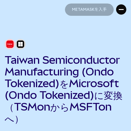
METAMASKを入手
METAMASKを入手
Taiwan Semiconductor
Manufacturing (Ondo
Tokenized)をMicrosoft
(Ondo Tokenized)に変換
（TSMonからMSFTon
へ）