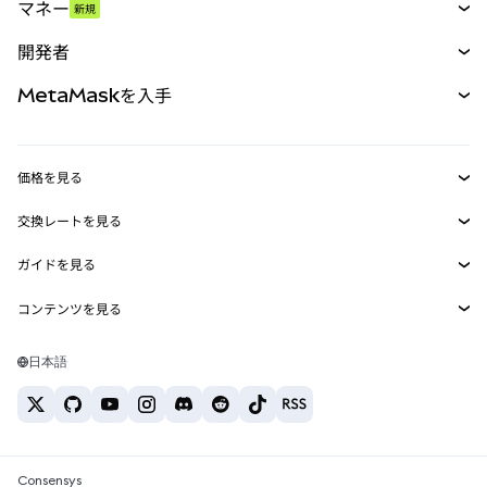
マネー
新規
予測
新規
購入
開発者
パーペチュアル
新規
カード
ドキュメントを表示
MetaMaskを入手
RWA
mUSD
新規
ダッシュボード
トランザクションシールド
収益化
Smart Accounts Kit
Agent Wallet
新規
価格を見る
埋め込みウォレット
Snaps
ビットコインの価格
交換レートを見る
MetaMask Connect
イーサリアムの価格
報酬
新規
BTC→USD
Solanaの価格
ガイドを見る
Snaps
セキュリティ
ETH→USD
BTCの購入
Shiba Inuの価格
USDT→INR
コンテンツを見る
Web3サービス
サポート
ETHの購入
Pepeの価格
ビットコインウォレット
BTC→USDT
SOLの購入
キャリア
Tetherの価格
Solanaウォレット
日本語
BTC→INR
PEPEの購入
お問い合わせ
USDCの価格
おすすめの暗号資産カード
ETH→USDT
USDTの購入
Chanlinkの価格
おすすめのモバイル暗号資産ウォレット
USDT→PHP
USDCの購入
Polymarketとは？
BTC→EUR
SHIBの購入
Consensys