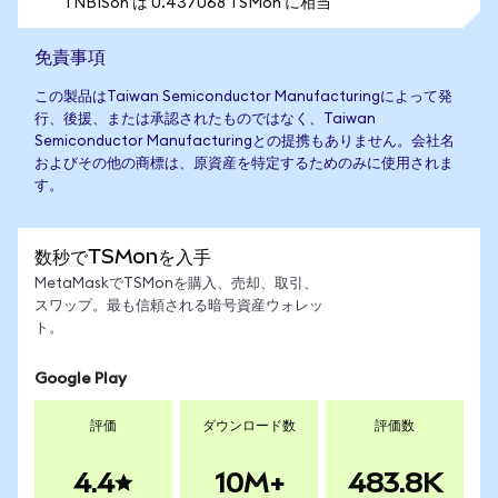
1 NBISon は 0.437068 TSMon に相当
免責事項
この製品はTaiwan Semiconductor Manufacturingによって発
行、後援、または承認されたものではなく、Taiwan
Semiconductor Manufacturingとの提携もありません。会社名
およびその他の商標は、原資産を特定するためのみに使用されま
す。
数秒でTSMonを入手
MetaMaskでTSMonを購入、売却、取引、
スワップ。最も信頼される暗号資産ウォレッ
ト。
Google Play
評価
ダウンロード数
評価数
4.4
10M+
483.8K