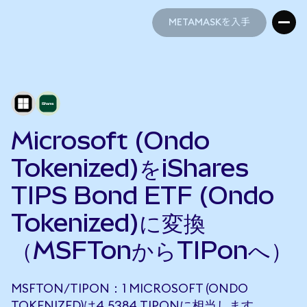
METAMASKを入手
METAMASKを入手
Microsoft (Ondo
Tokenized)をiShares
TIPS Bond ETF (Ondo
Tokenized)に変換
（MSFTonからTIPonへ）
MSFTON/TIPON：1 MICROSOFT (ONDO
TOKENIZED)は4.5384 TIPONに相当します