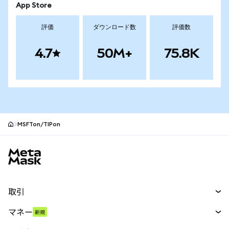
App Store
評価
ダウンロード数
評価数
4.7
50M+
75.8K
MSFTon/TIPon
MetaMaskサイトフッター
取引
スワップ
マネー
新規
予測
新規
購入