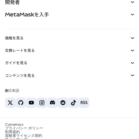
開発者
パーペチュアル
新規
カード
ドキュメントを表示
MetaMaskを入手
RWA
mUSD
新規
ダッシュボード
トランザクションシールド
収益化
Smart Accounts Kit
Agent Wallet
新規
価格を見る
埋め込みウォレット
Snaps
ビットコインの価格
交換レートを見る
MetaMask Connect
イーサリアムの価格
報酬
新規
BTC→USD
Solanaの価格
ガイドを見る
Snaps
セキュリティ
ETH→USD
BTCの購入
Shiba Inuの価格
USDT→INR
コンテンツを見る
Web3サービス
サポート
ETHの購入
Pepeの価格
ビットコインウォレット
BTC→USDT
SOLの購入
キャリア
Tetherの価格
Solanaウォレット
日本語
BTC→INR
PEPEの購入
お問い合わせ
USDCの価格
おすすめの暗号資産カード
ETH→USDT
USDTの購入
Chanlinkの価格
おすすめのモバイル暗号資産ウォレット
USDT→PHP
USDCの購入
Polymarketとは？
BTC→EUR
SHIBの購入
Consensys
税制関連ニュース
プライバシー ポリシー
利用規約
BNBの購入
貢献者ライセンス契約
暗号資産の購入方法は？