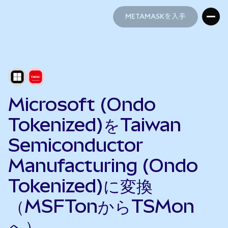
METAMASKを入手
METAMASKを入手
Microsoft (Ondo
Tokenized)をTaiwan
Semiconductor
Manufacturing (Ondo
Tokenized)に変換
（MSFTonからTSMon
へ）