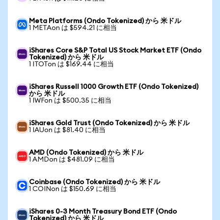
Meta Platforms (Ondo Tokenized) から 米ドル
1 METAon は $594.21 に相当
iShares Core S&P Total US Stock Market ETF (Ondo
Tokenized) から 米ドル
1 ITOTon は $169.44 に相当
iShares Russell 1000 Growth ETF (Ondo Tokenized)
から 米ドル
1 IWFon は $500.35 に相当
iShares Gold Trust (Ondo Tokenized) から 米ドル
1 IAUon は $81.40 に相当
AMD (Ondo Tokenized) から 米ドル
1 AMDon は $481.09 に相当
Coinbase (Ondo Tokenized) から 米ドル
1 COINon は $150.69 に相当
iShares 0-3 Month Treasury Bond ETF (Ondo
Tokenized) から 米ドル