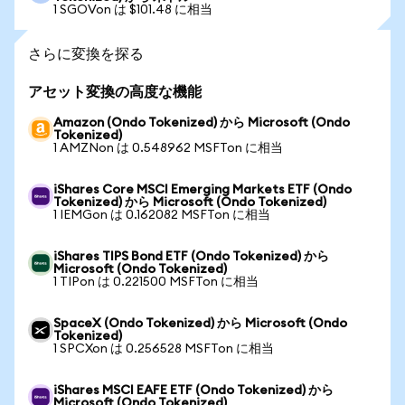
1 SGOVon は $101.48 に相当
さらに変換を探る
アセット変換の高度な機能
Amazon (Ondo Tokenized) から Microsoft (Ondo
Tokenized)
1 AMZNon は 0.548962 MSFTon に相当
iShares Core MSCI Emerging Markets ETF (Ondo
Tokenized) から Microsoft (Ondo Tokenized)
1 IEMGon は 0.162082 MSFTon に相当
iShares TIPS Bond ETF (Ondo Tokenized) から
Microsoft (Ondo Tokenized)
1 TIPon は 0.221500 MSFTon に相当
SpaceX (Ondo Tokenized) から Microsoft (Ondo
Tokenized)
1 SPCXon は 0.256528 MSFTon に相当
iShares MSCI EAFE ETF (Ondo Tokenized) から
Microsoft (Ondo Tokenized)