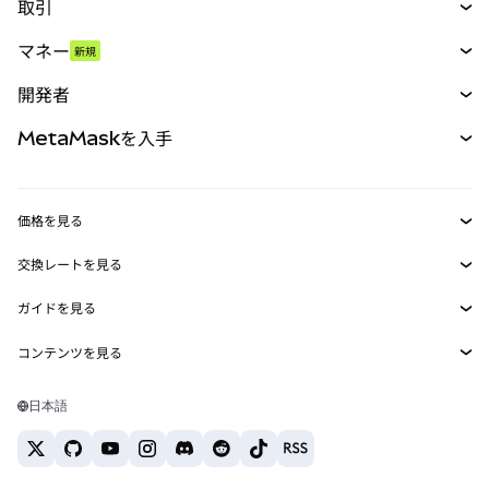
取引
スワップ
マネー
新規
予測
新規
購入
開発者
パーペチュアル
新規
カード
ドキュメントを表示
MetaMaskを入手
RWA
mUSD
新規
ダッシュボード
トランザクションシールド
収益化
Smart Accounts Kit
Agent Wallet
新規
価格を見る
埋め込みウォレット
Snaps
ビットコインの価格
交換レートを見る
MetaMask Connect
イーサリアムの価格
報酬
新規
BTC→USD
Solanaの価格
ガイドを見る
Snaps
セキュリティ
ETH→USD
BTCの購入
Shiba Inuの価格
USDT→INR
コンテンツを見る
Web3サービス
サポート
ETHの購入
Pepeの価格
ビットコインウォレット
BTC→USDT
SOLの購入
キャリア
Tetherの価格
Solanaウォレット
日本語
BTC→INR
PEPEの購入
お問い合わせ
USDCの価格
おすすめの暗号資産カード
ETH→USDT
USDTの購入
Chanlinkの価格
おすすめのモバイル暗号資産ウォレット
USDT→PHP