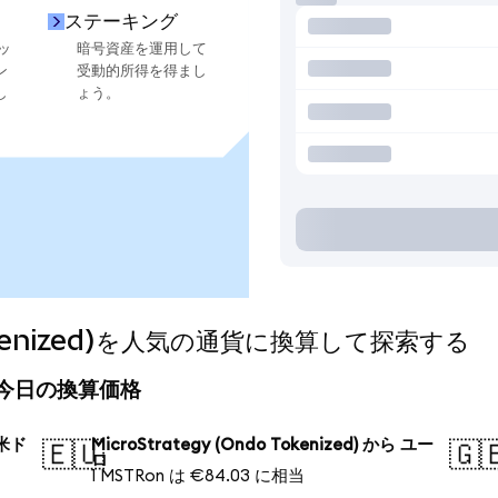
ステーキング
ッ
暗号資産を運用して
ン
受動的所得を得まし
し
ょう。
 Tokenized)を人気の通貨に換算して探索する
ed)の今日の換算価格
 米ド
MicroStrategy (Ondo Tokenized) から ユー
🇪🇺
🇬
ロ
1 MSTRon は €84.03 に相当