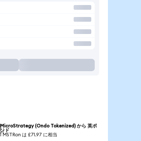
MicroStrategy (Ondo Tokenized) から 英ポ

ンド
1 MSTRon は £71.97 に相当