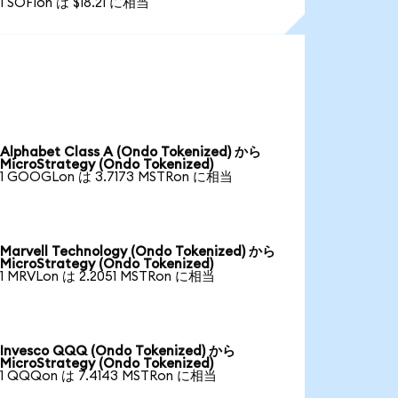
1 SOFIon は $18.21 に相当
Alphabet Class A (Ondo Tokenized) から
MicroStrategy (Ondo Tokenized)
1 GOOGLon は 3.7173 MSTRon に相当
Marvell Technology (Ondo Tokenized) から
MicroStrategy (Ondo Tokenized)
1 MRVLon は 2.2051 MSTRon に相当
Invesco QQQ (Ondo Tokenized) から
MicroStrategy (Ondo Tokenized)
1 QQQon は 7.4143 MSTRon に相当