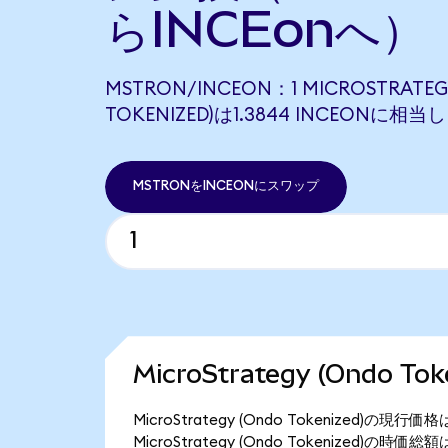
らINCEonへ）
MSTRON/INCEON：1 MICROSTRATEG
TOKENIZED)は1.3844 INCEONに相当
MSTRONをINCEONにスワップ
MicroStrategy (Ondo 
MicroStrategy (Ondo Tokenized)の
MicroStrategy (Ondo Tokenized)の時価