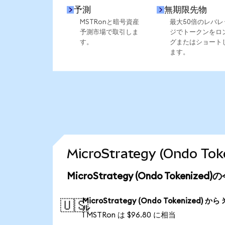
予測
無期限先物
MSTRonと暗号資産
最大50倍のレバレ
予測市場で取引しま
ジでトークンをロ
す。
グまたはショート
ます。
MicroStrategy (Ondo
MicroStrategy (Ondo Tokeniz
MicroStrategy (Ondo Tokenized) から
🇺🇸
ル
1 MSTRon は $96.80 に相当