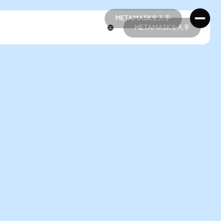
METAMASKを入手
METAMASKを入手
METAMASKを入手
METAMASKを入手