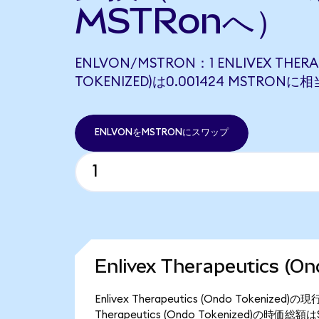
MSTRonへ）
ENLVON/MSTRON：1 ENLIVEX THERA
TOKENIZED)は0.001424 MSTRON
ENLVONをMSTRONにスワップ
Enlivex Therapeutics 
Enlivex Therapeutics (Ondo Tokeni
Therapeutics (Ondo Tokenized)の時価総