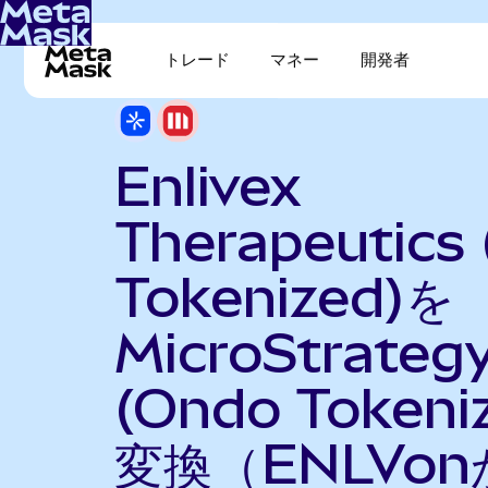
トレード
マネー
開発者
Enlivex
Therapeutics
Tokenized)を
MicroStrateg
(Ondo Tokeni
変換（ENLVon