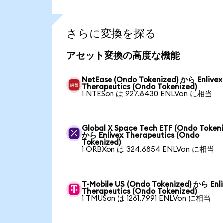
さらに変換を探る
アセット変換の高度な機能
NetEase (Ondo Tokenized) から Enlivex
Therapeutics (Ondo Tokenized)
1 NTESon は 927.8430 ENLVon に相当
Global X Space Tech ETF (Ondo Tokeni
から Enlivex Therapeutics (Ondo
Tokenized)
1 ORBXon は 324.6854 ENLVon に相当
T-Mobile US (Ondo Tokenized) から Enl
Therapeutics (Ondo Tokenized)
1 TMUSon は 1261.7991 ENLVon に相当