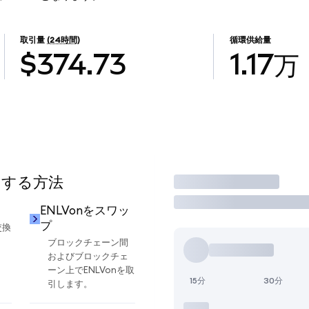
取引量
(24時間)
循環供給量
$374.73
1.17万
用する方法
取引
ENLVonをスワッ
プ
交換
ブロックチェーン間
およびブロックチェ
ーン上でENLVonを取
15分
30分
引します。