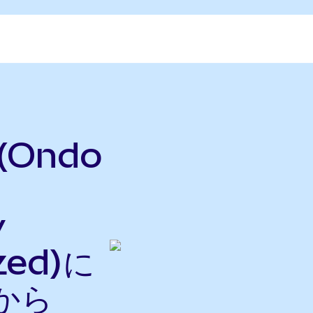
 (Ondo
y
zed)に
から