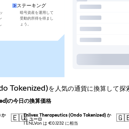
ステーキング
ッ
暗号資産を運用して
ン
受動的所得を得まし
し
ょう。
 (Ondo Tokenized)を人気の通貨に換算して
okenized)の今日の換算価格
) か
Enlivex Therapeutics (Ondo Tokenized) か
🇪🇺
🇬
ら ユーロ
1 ENLVon は €0.1232 に相当