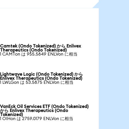
Camtek (Ondo Tokenized) から Enlivex
Therapeutics (Ondo Tokenized)
1 CAMTon は 955.5849 ENLVon に相当
Lightwave Logic (Ondo Tokenized) から
Enlivex Therapeutics (Ondo Tokenized)
1 LWLGon は 53.5875 ENLVon に相当
VanEck Oil Services ETF (Ondo Tokenized)
から Enlivex Therapeutics (Ondo
Tokenized)
1 OIHon は 2759.0179 ENLVon に相当