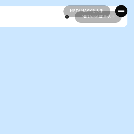
METAMASKを入手
METAMASKを入手
METAMASKを入手
METAMASKを入手