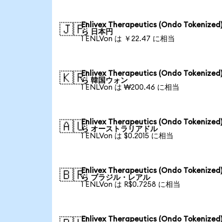
Enlivex Therapeutics (Ondo Tokenized
🇯🇵
ら 日本円
1 ENLVon は ￥22.47 に相当
Enlivex Therapeutics (Ondo Tokenized
🇰🇷
ら 韓国ウォン
1 ENLVon は ₩200.46 に相当
Enlivex Therapeutics (Ondo Tokenized
🇦🇺
ら オーストラリアドル
1 ENLVon は $0.2015 に相当
Enlivex Therapeutics (Ondo Tokenized
🇧🇷
ら ブラジル・レアル
1 ENLVon は R$0.7258 に相当
Enlivex Therapeutics (Ondo Tokenized