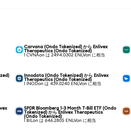
Carvana (Ondo Tokenized) から Enlivex
Therapeutics (Ondo Tokenized)
1 CVNAon は 2494.0302 ENLVon に相当
zed)
Innodata (Ondo Tokenized) から Enlivex
Therapeutics (Ondo Tokenized)
1 INODon は 439.0240 ENLVon に相当
ivex
SPDR Bloomberg 1-3 Month T-Bill ETF (Ondo
Tokenized) から Enlivex Therapeutics
(Ondo Tokenized)
1 BILon は 646.2805 ENLVon に相当