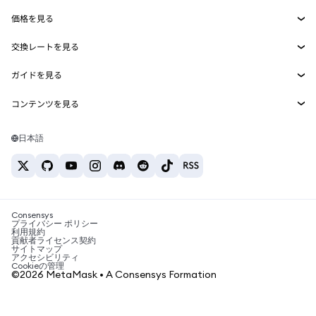
Smart Accounts Kit
Agent Wallet
新規
価格を見る
埋め込みウォレット
Snaps
ビットコインの価格
交換レートを見る
MetaMask Connect
イーサリアムの価格
報酬
新規
BTC→USD
Solanaの価格
ガイドを見る
Snaps
セキュリティ
ETH→USD
BTCの購入
Shiba Inuの価格
USDT→INR
コンテンツを見る
Web3サービス
サポート
ETHの購入
Pepeの価格
ビットコインウォレット
BTC→USDT
SOLの購入
キャリア
Tetherの価格
Solanaウォレット
日本語
BTC→INR
PEPEの購入
お問い合わせ
USDCの価格
おすすめの暗号資産カード
ETH→USDT
USDTの購入
Chanlinkの価格
おすすめのモバイル暗号資産ウォレット
USDT→PHP
USDCの購入
Polymarketとは？
BTC→EUR
SHIBの購入
Consensys
税制関連ニュース
プライバシー ポリシー
利用規約
BNBの購入
貢献者ライセンス契約
暗号資産の購入方法は？
サイトマップ
アクセシビリティ
ビットコインを売るには？
Cookieの管理
©2026 MetaMask • A Consensys Formation