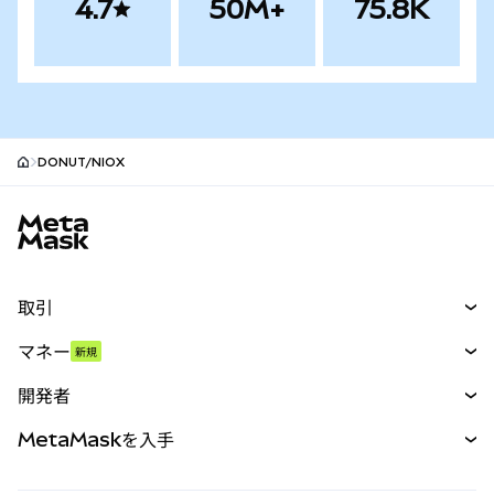
4.7
50M+
75.8K
DONUT/NIOX
MetaMaskサイトフッター
取引
スワップ
マネー
新規
予測
新規
購入
開発者
パーペチュアル
新規
カード
ドキュメントを表示
MetaMaskを入手
RWA
mUSD
新規
ダッシュボード
トランザクションシールド
収益化