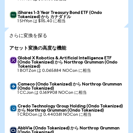
iShares 1-3 Year Treasury Bond ETF (Ondo
Tokenized) から カナダドル
1 SHYon は $115.40 に相当
さらに変換を探る
アセット変換の高度な機能
Global X Robotics & Artificial Intelligence ETF
(Ondo Tokenized) から Northrop Grumman (Ondo
Tokenized)
1 BOTZon は 0.065884 NOCon に相当
Cameco (Ondo Tokenized) から Northrop Grumman
(Ondo Tokenized)
1 CCJon は 0.169908 NOCon に相当
Credo Technology Group Holding (Ondo Tokenized)
から Northrop Grumman (Ondo Tokenized)
1 CRDOon は 0.440381 NOCon に相当
AbbVie (Ondo Tokenized) から Northrop Grumman
(Ondo Tokenized)