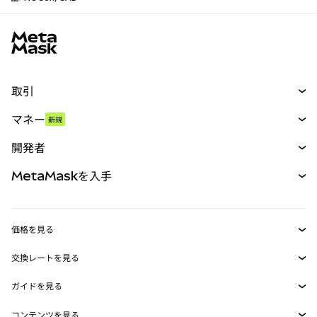
MetaMaskサイトフッター
取引
スワップ
マネー
新規
予測
新規
購入
開発者
パーペチュアル
新規
カード
ドキュメントを表示
MetaMaskを入手
RWA
mUSD
新規
ダッシュボード
トランザクションシールド
収益化
Smart Accounts Kit
Agent Wallet
新規
価格を見る
埋め込みウォレット
Snaps
ビットコインの価格
交換レートを見る
MetaMask Connect
イーサリアムの価格
報酬
新規
BTC→USD
Solanaの価格
ガイドを見る
Snaps
セキュリティ
ETH→USD
BTCの購入
Shiba Inuの価格
USDT→INR
コンテンツを見る
Web3サービス