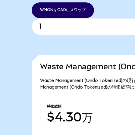
WMONをCADにスワップ
Waste Management (O
Waste Management (Ondo Tokeniz
Management (Ondo Tokenized)の時価
時価総額
$4.30万