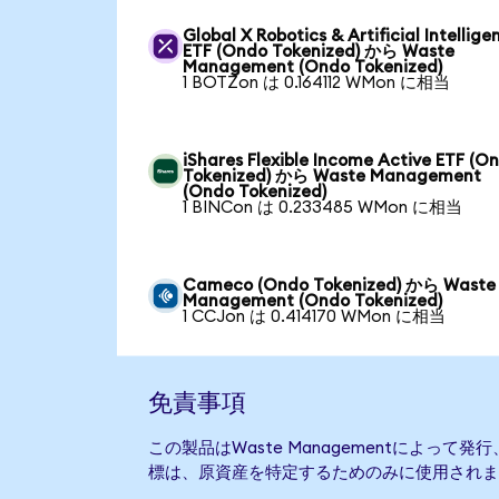
Global X Robotics & Artificial Intellige
ETF (Ondo Tokenized) から Waste
Management (Ondo Tokenized)
1 BOTZon は 0.164112 WMon に相当
iShares Flexible Income Active ETF (O
Tokenized) から Waste Management
(Ondo Tokenized)
1 BINCon は 0.233485 WMon に相当
Cameco (Ondo Tokenized) から Waste
Management (Ondo Tokenized)
1 CCJon は 0.414170 WMon に相当
免責事項
この製品はWaste Managementによっ
標は、原資産を特定するためのみに使用されま