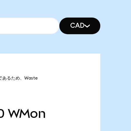
CAD
onであるため、Waste
0
WMon