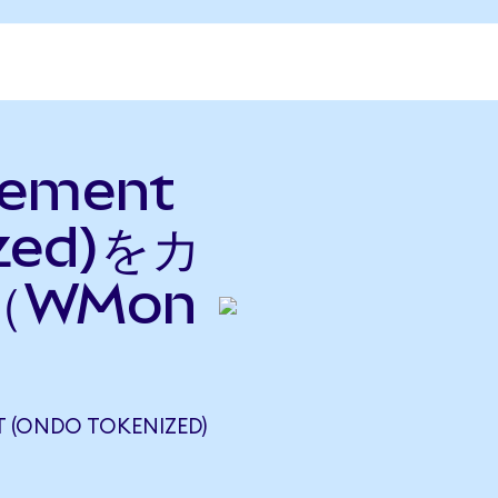
gement
ized)をカ
（WMon
(ONDO TOKENIZED)