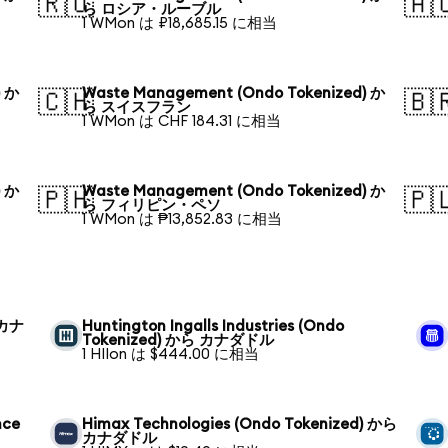
🇷🇺
🇦
ら ロシア・ルーブル
1 WMon は ₽18,685.15 に相当
) か
Waste Management (Ondo Tokenized) か
🇨🇭
🇧
ら スイスフラン
1 WMon は CHF 184.31 に相当
) か
Waste Management (Ondo Tokenized) か
🇵🇭
🇵
ら フィリピン・ペソ
1 WMon は ₱13,852.83 に相当
 カナ
Huntington Ingalls Industries (Ondo
Tokenized) から カナダドル
1 HIIon は $444.00 に相当
nce
Himax Technologies (Ondo Tokenized) から
カナダドル