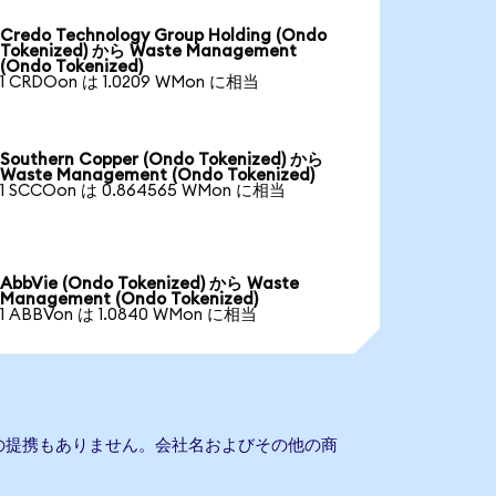
Credo Technology Group Holding (Ondo
Tokenized) から Waste Management
(Ondo Tokenized)
1 CRDOon は 1.0209 WMon に相当
Southern Copper (Ondo Tokenized) から
Waste Management (Ondo Tokenized)
1 SCCOon は 0.864565 WMon に相当
AbbVie (Ondo Tokenized) から Waste
Management (Ondo Tokenized)
1 ABBVon は 1.0840 WMon に相当
ntとの提携もありません。会社名およびその他の商