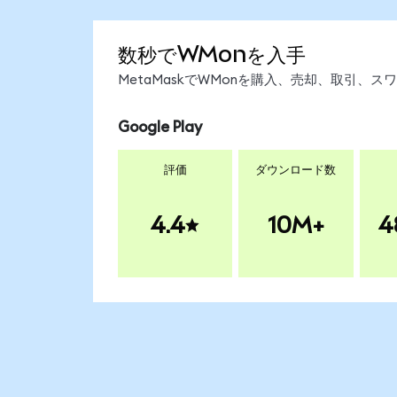
数秒でWMonを入手
MetaMaskでWMonを購入、売却、取引、
Google Play
評価
ダウンロード数
4.4
10M+
4