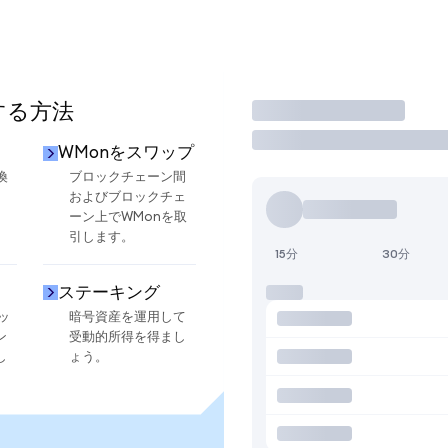
する方法
取引
WMonをスワップ
換
ブロックチェーン間
およびブロックチェ
ーン上でWMonを取
引します。
15分
30分
ステーキング
ッ
暗号資産を運用して
ン
受動的所得を得まし
し
ょう。