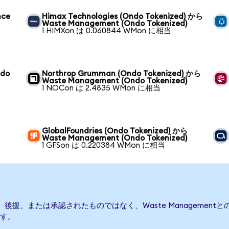
nce
Himax Technologies (Ondo Tokenized) から
Waste Management (Ondo Tokenized)
1 HIMXon は 0.060844 WMon に相当
ndo
Northrop Grumman (Ondo Tokenized) から
Waste Management (Ondo Tokenized)
1 NOCon は 2.4835 WMon に相当
GlobalFoundries (Ondo Tokenized) から
Waste Management (Ondo Tokenized)
1 GFSon は 0.220384 WMon に相当
て発行、後援、または承認されたものではなく、Waste Manageme
す。