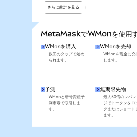
さらに統計を見る
さらに統計を見る
MetaMaskでWMonを使用
WMonを購入
WMonを売却
数回のタップで始め
WMonを現金に交
られます。
します。
予測
無期限先物
WMonと暗号資産予
最大50倍のレバレ
測市場で取引しま
ジでトークンをロ
す。
グまたはショート
ます。