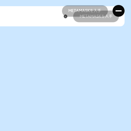
METAMASKを入手
METAMASKを入手
METAMASKを入手
METAMASKを入手