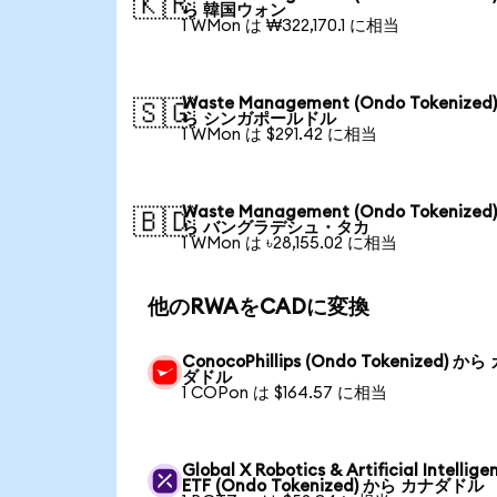
🇰🇷
ら 韓国ウォン
1 WMon は ₩322,170.1 に相当
Waste Management (Ondo Tokenized
🇸🇬
ら シンガポールドル
1 WMon は $291.42 に相当
Waste Management (Ondo Tokenized
🇧🇩
ら バングラデシュ・タカ
1 WMon は ৳28,155.02 に相当
他のRWAをCADに変換
ConocoPhillips (Ondo Tokenized) から
ダドル
1 COPon は $164.57 に相当
Global X Robotics & Artificial Intellige
ETF (Ondo Tokenized) から カナダドル