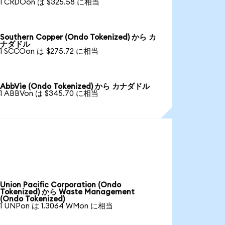
1 CRDOon は $325.58 に相当
Southern Copper (Ondo Tokenized) から カ
ナダドル
1 SCCOon は $275.72 に相当
AbbVie (Ondo Tokenized) から カナダドル
1 ABBVon は $345.70 に相当
Union Pacific Corporation (Ondo
Tokenized) から Waste Management
(Ondo Tokenized)
1 UNPon は 1.3064 WMon に相当