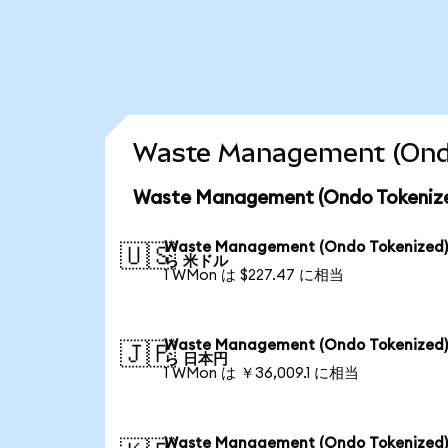
Waste Management (
Waste Management (Ondo Tok
Waste Management (Ondo Tokenized
🇺🇸
ら 米ドル
1 WMon は $227.47 に相当
Waste Management (Ondo Tokenized
🇯🇵
ら 日本円
1 WMon は ￥36,009.1 に相当
Waste Management (Ondo Tokenized