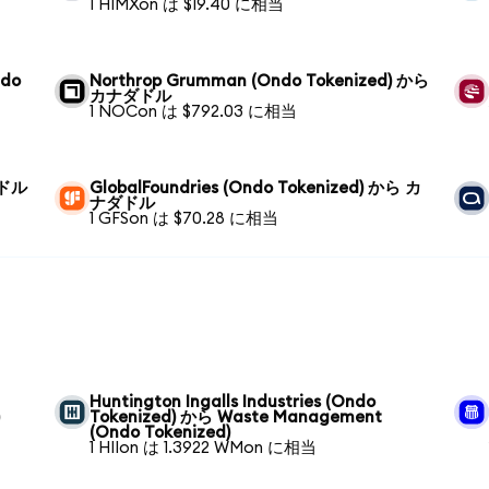
1 HIMXon は $19.40 に相当
ndo
Northrop Grumman (Ondo Tokenized) から
カナダドル
1 NOCon は $792.03 に相当
ダドル
GlobalFoundries (Ondo Tokenized) から カ
ナダドル
1 GFSon は $70.28 に相当
Huntington Ingalls Industries (Ondo
)
Tokenized) から Waste Management
(Ondo Tokenized)
1 HIIon は 1.3922 WMon に相当