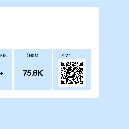
ド数
評価数
ダウンロード
+
75.8K