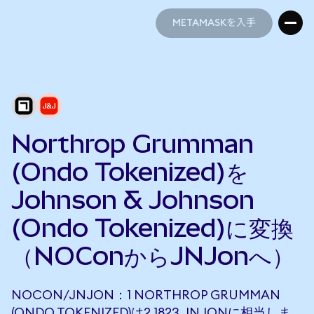
METAMASKを入手
METAMASKを入手
Northrop Grumman
(Ondo Tokenized)を
Johnson & Johnson
(Ondo Tokenized)に変換
（NOConからJNJonへ）
NOCON/JNJON：1 NORTHROP GRUMMAN
(ONDO TOKENIZED)は2.1823 JNJONに相当しま