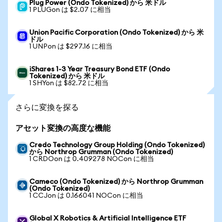
Plug Power (Ondo Tokenized) から 米ドル
1 PLUGon は $2.07 に相当
Union Pacific Corporation (Ondo Tokenized) から 米
ドル
1 UNPon は $297.16 に相当
iShares 1-3 Year Treasury Bond ETF (Ondo
Tokenized) から 米ドル
1 SHYon は $82.72 に相当
さらに変換を探る
アセット変換の高度な機能
Credo Technology Group Holding (Ondo Tokenized)
から Northrop Grumman (Ondo Tokenized)
1 CRDOon は 0.409278 NOCon に相当
Cameco (Ondo Tokenized) から Northrop Grumman
(Ondo Tokenized)
1 CCJon は 0.166041 NOCon に相当
Global X Robotics & Artificial Intelligence ETF