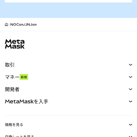
NOCon/JNJon
MetaMaskサイトフッター
取引
スワップ
マネー
新規
予測
新規
購入
開発者
パーペチュアル
新規
カード
ドキュメントを表示
MetaMaskを入手
RWA
mUSD
新規
ダッシュボード
トランザクションシールド
収益化
Smart Accounts Kit
Agent Wallet
新規
価格を見る
埋め込みウォレット
Snaps
ビットコインの価格
交換レートを見る