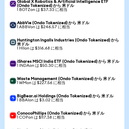
Global X Robotics & Artificial Intelligence ETF
(Ondo Tokenized) から 米ドル
1 BOTZon は $37.33 に相当
AbbVie (Ondo Tokenized) から 米ドル
1 ABBVon は $246.57 に相当
Huntington Ingalls Industries (Ondo Tokenized) から
米ドル
1 HIIon は $316.68 に相当
iShares MSCI India ETF (Ondo Tokenized) から 米ドル
1 INDAon は $50.30 に相当
Waste Management (Ondo Tokenized) から 米ドル
1 WMon は $227.56 に相当
BigBear.ai Holdings (Ondo Tokenized) から 米ドル
1 BBAIon は $3.02 に相当
ConocoPhillips (Ondo Tokenized) から 米ドル
1 COPon は $117.38 に相当