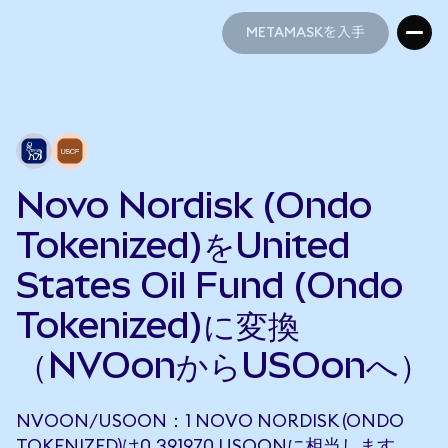
METAMASKを入手
METAMASKを入手
Novo Nordisk (Ondo
Tokenized)をUnited
States Oil Fund (Ondo
Tokenized)に変換
（NVOonからUSOonへ）
NVOON/USOON：1 NOVO NORDISK (ONDO
TOKENIZED)は0.391970 USOONに相当します