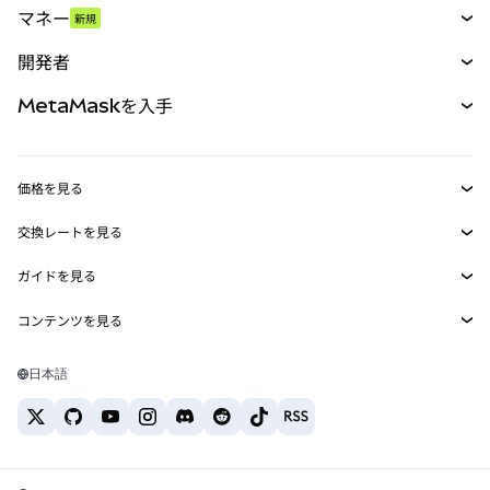
マネー
新規
予測
新規
購入
開発者
パーペチュアル
新規
カード
ドキュメントを表示
MetaMaskを入手
RWA
mUSD
新規
ダッシュボード
トランザクションシールド
収益化
Smart Accounts Kit
Agent Wallet
新規
価格を見る
埋め込みウォレット
Snaps
ビットコインの価格
交換レートを見る
MetaMask Connect
イーサリアムの価格
報酬
新規
BTC→USD
Solanaの価格
ガイドを見る
Snaps
セキュリティ
ETH→USD
BTCの購入
Shiba Inuの価格
USDT→INR
コンテンツを見る
Web3サービス
サポート
ETHの購入
Pepeの価格
ビットコインウォレット
BTC→USDT
SOLの購入
キャリア
Tetherの価格
Solanaウォレット
日本語
BTC→INR
PEPEの購入
お問い合わせ
USDCの価格
おすすめの暗号資産カード
ETH→USDT
USDTの購入
Chanlinkの価格
おすすめのモバイル暗号資産ウォレット
USDT→PHP
USDCの購入
Polymarketとは？
BTC→EUR