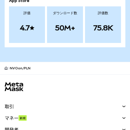
App Store
評価
ダウンロード数
評価数
4.7
50M+
75.8K
NVOon/PLN
MetaMaskサイトフッター
取引
スワップ
マネー
新規
予測
新規
購入
開発者