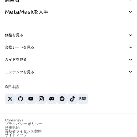
パーペチュアル
新規
カード
ドキュメントを表示
MetaMaskを入手
RWA
mUSD
新規
ダッシュボード
トランザクションシールド
収益化
Smart Accounts Kit
Agent Wallet
新規
価格を見る
埋め込みウォレット
Snaps
ビットコインの価格
交換レートを見る
MetaMask Connect
イーサリアムの価格
報酬
新規
BTC→USD
Solanaの価格
ガイドを見る
Snaps
セキュリティ
ETH→USD
BTCの購入
Shiba Inuの価格
USDT→INR
コンテンツを見る
Web3サービス
サポート
ETHの購入
Pepeの価格
ビットコインウォレット
BTC→USDT
SOLの購入
キャリア
Tetherの価格
Solanaウォレット
日本語
BTC→INR
PEPEの購入
お問い合わせ
USDCの価格
おすすめの暗号資産カード
ETH→USDT
USDTの購入
Chanlinkの価格
おすすめのモバイル暗号資産ウォレット
USDT→PHP
USDCの購入
Polymarketとは？
BTC→EUR
SHIBの購入
Consensys
税制関連ニュース
プライバシー ポリシー
利用規約
BNBの購入
貢献者ライセンス契約
暗号資産の購入方法は？
サイトマップ