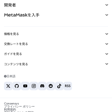
購入
開発者
パーペチュアル
新規
カード
ドキュメントを表示
MetaMaskを入手
RWA
mUSD
新規
ダッシュボード
トランザクションシールド
収益化
Smart Accounts Kit
Agent Wallet
新規
価格を見る
埋め込みウォレット
Snaps
ビットコインの価格
交換レートを見る
MetaMask Connect
イーサリアムの価格
報酬
新規
BTC→USD
Solanaの価格
ガイドを見る
Snaps
セキュリティ
ETH→USD
BTCの購入
Shiba Inuの価格
USDT→INR
コンテンツを見る
Web3サービス
サポート
ETHの購入
Pepeの価格
ビットコインウォレット
BTC→USDT
SOLの購入
キャリア
Tetherの価格
Solanaウォレット
日本語
BTC→INR
PEPEの購入
お問い合わせ
USDCの価格
おすすめの暗号資産カード
ETH→USDT
USDTの購入
Chanlinkの価格
おすすめのモバイル暗号資産ウォレット
USDT→PHP
USDCの購入
Polymarketとは？
BTC→EUR
SHIBの購入
Consensys
税制関連ニュース
プライバシー ポリシー
利用規約
BNBの購入