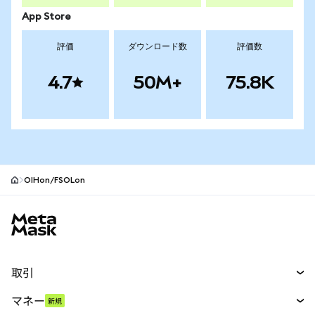
App Store
評価
ダウンロード数
評価数
4.7
50M+
75.8K
OIHon/FSOLon
MetaMaskサイトフッター
取引
スワップ
マネー
新規
予測
新規