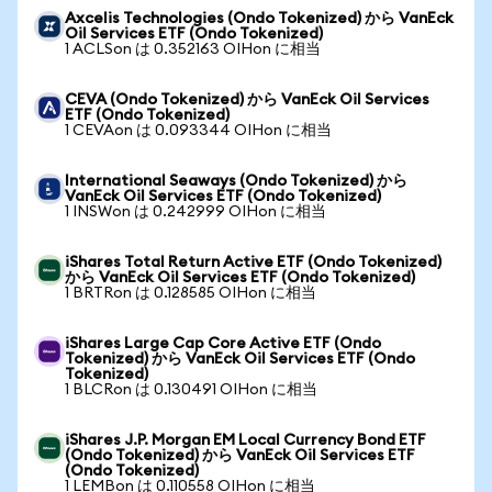
Axcelis Technologies (Ondo Tokenized) から VanEck
Oil Services ETF (Ondo Tokenized)
1 ACLSon は 0.352163 OIHon に相当
CEVA (Ondo Tokenized) から VanEck Oil Services
ETF (Ondo Tokenized)
1 CEVAon は 0.093344 OIHon に相当
International Seaways (Ondo Tokenized) から
VanEck Oil Services ETF (Ondo Tokenized)
1 INSWon は 0.242999 OIHon に相当
iShares Total Return Active ETF (Ondo Tokenized)
から VanEck Oil Services ETF (Ondo Tokenized)
1 BRTRon は 0.128585 OIHon に相当
iShares Large Cap Core Active ETF (Ondo
Tokenized) から VanEck Oil Services ETF (Ondo
Tokenized)
1 BLCRon は 0.130491 OIHon に相当
iShares J.P. Morgan EM Local Currency Bond ETF
(Ondo Tokenized) から VanEck Oil Services ETF
(Ondo Tokenized)
1 LEMBon は 0.110558 OIHon に相当