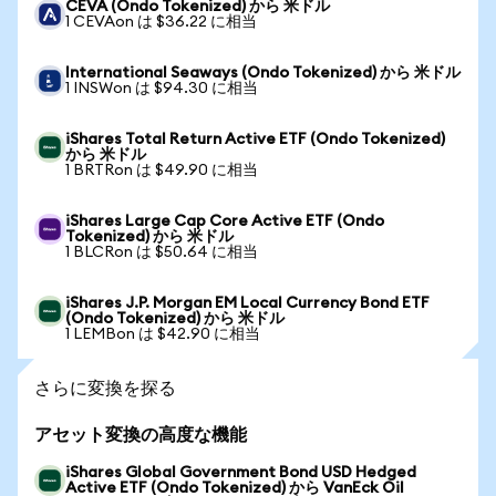
CEVA (Ondo Tokenized) から 米ドル
1 CEVAon は $36.22 に相当
International Seaways (Ondo Tokenized) から 米ドル
1 INSWon は $94.30 に相当
iShares Total Return Active ETF (Ondo Tokenized)
から 米ドル
1 BRTRon は $49.90 に相当
iShares Large Cap Core Active ETF (Ondo
Tokenized) から 米ドル
1 BLCRon は $50.64 に相当
iShares J.P. Morgan EM Local Currency Bond ETF
(Ondo Tokenized) から 米ドル
1 LEMBon は $42.90 に相当
さらに変換を探る
アセット変換の高度な機能
iShares Global Government Bond USD Hedged
Active ETF (Ondo Tokenized) から VanEck Oil