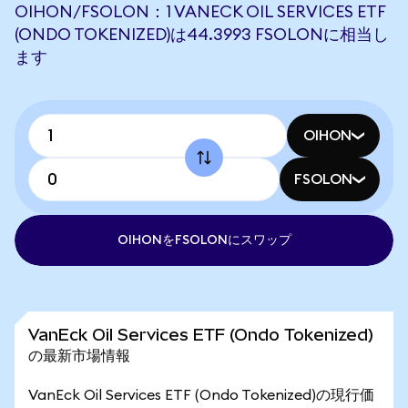
OIHON/FSOLON：1 VANECK OIL SERVICES ETF
(ONDO TOKENIZED)は44.3993 FSOLONに相当し
ます
OIHON
FSOLON
OIHONをFSOLONにスワップ
VanEck Oil Services ETF (Ondo Tokenized)
の最新市場情報
VanEck Oil Services ETF (Ondo Tokenized)の現行価