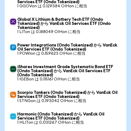
Services ETF (Ondo Tokenized)
1 GGOVon は 0.129384 OIHon に相当
Global X Lithium & Battery Tech ETF (Ondo
Tokenized) から VanEck Oil Services ETF (Ondo
Tokenized)
1 LITon は 0.188049 OIHon に相当
Power Integrations (Ondo Tokenized) から VanEck
Oil Services ETF (Ondo Tokenized)
1 POWIon は 0.159623 OIHon に相当
iShares Investment Grade Systematic Bond ETF
(Ondo Tokenized) から VanEck Oil Services ETF
(Ondo Tokenized)
1 IGEBon は 0.115161 OIHon に相当
Scorpio Tankers (Ondo Tokenized) から VanEck Oil
Services ETF (Ondo Tokenized)
1 STNGon は 0.193042 OIHon に相当
Harmonic (Ondo Tokenized) から VanEck Oil
Services ETF (Ondo Tokenized)
1 HLITon は 0.031267 OIHon に相当