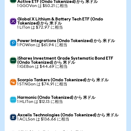
Active ETF (Ondo Tokenized) から 米ドル
1 GGOVon は $50.21 に相当
Global X Lithium & Battery Tech ETF (Ondo
Tokenized) から 米ドル
1 LITon は $72.97 に相当
Power Integrations (Ondo Tokenized) から 米ドル
1 POWIon は $61.94 に相当
iShares Investment Grade Systematic Bond ETF
(Ondo Tokenized) から 米ドル
1 IGEBon は $44.69 に相当
Scorpio Tankers (Ondo Tokenized) から 米ドル
1 STNGon は $74.91 に相当
Harmonic (Ondo Tokenized) から 米ドル
1 HLITon は $12.13 に相当
Axcelis Technologies (Ondo Tokenized) から 米ドル
1 ACLSon は $136.66 に相当