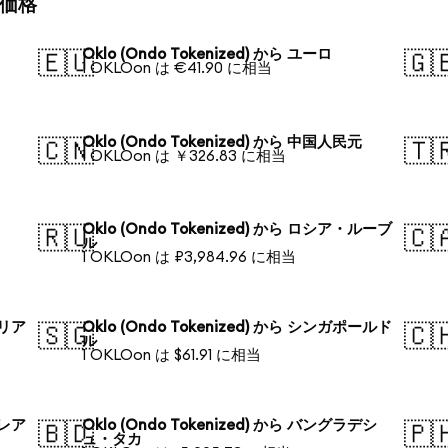
換算価格
Oklo (Ondo Tokenized) から ユーロ
🇪🇺
🇬
1 OKLOon は €41.90 に相当
Oklo (Ondo Tokenized) から 中国人民元
🇨🇳
🇹
1 OKLOon は ￥326.83 に相当
Oklo (Ondo Tokenized) から ロシア・ルーブ
🇷🇺
🇨
ル
1 OKLOon は ₽3,984.96 に相当
ラリア
Oklo (Ondo Tokenized) から シンガポールド
🇸🇬
🇨
ル
1 OKLOon は $61.91 に相当
・レア
Oklo (Ondo Tokenized) から バングラデシ
🇧🇩
🇵
ュ・タカ