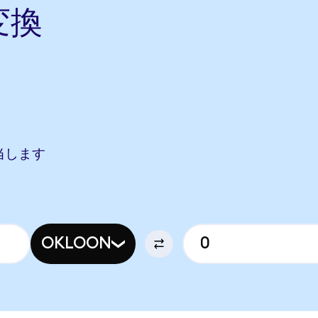
変換
ら
相当します
OKLOON