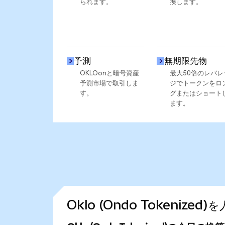
られます。
換します。
予測
無期限先物
OKLOonと暗号資産
最大50倍のレバレ
予測市場で取引しま
ジでトークンをロ
す。
グまたはショート
ます。
Oklo (Ondo Tokeniz