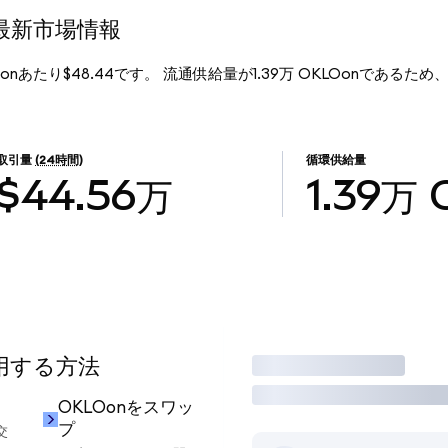
)の最新市場情報
KLOonあたり$48.44です。 流通供給量が1.39万 OKLOonであるため、Ok
取引量
(24時間)
循環供給量
$44.56万
1.39万
使用する方法
取引
OKLOonをスワッ
プ
交