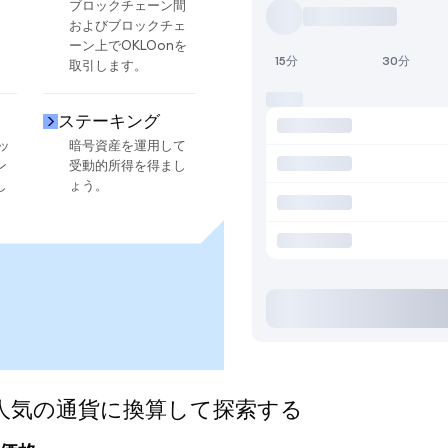
ブロックチェーン間
およびブロックチェ
ーン上でOKLOonを
15分
30分
取引します。
ステーキング
ッ
暗号資産を運用して
ン
受動的所得を得まし
し
ょう。
ed)を人気の通貨に換算して探索する