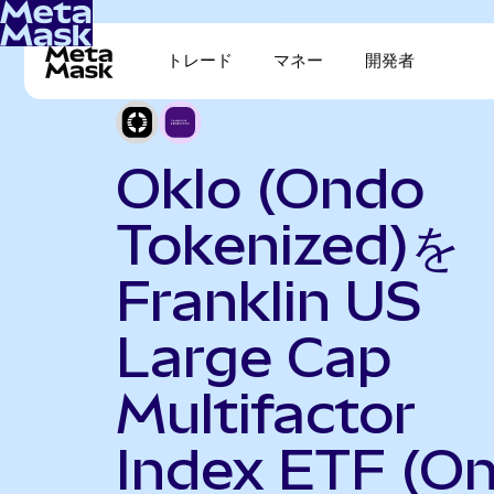
トレード
マネー
開発者
Oklo (Ondo
Tokenized)を
Franklin US
Large Cap
Multifactor
Index ETF (O