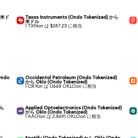
ら 米ド
Texas Instruments (Ondo Tokenized) から
米ドル
1 TXNon は $287.23 に相当
Ondo
Occidental Petroleum (Ondo Tokenized)
から Oklo (Ondo Tokenized)
1 OXYon は 1.1668 OKLOon に相当
から
Applied Optoelectronics (Ondo Tokenized)
から Oklo (Ondo Tokenized)
1 AAOIon は 2.8691 OKLOon に相当