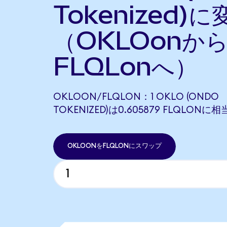
Tokenized)に
（OKLOonか
FLQLonへ）
OKLOON/FLQLON：1 OKLO (ONDO
TOKENIZED)は0.605879 FLQLONに
OKLOONをFLQLONにスワップ