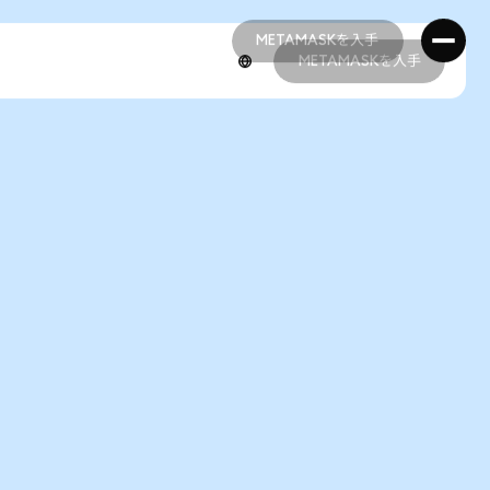
METAMASKを入手
METAMASKを入手
METAMASKを入手
METAMASKを入手