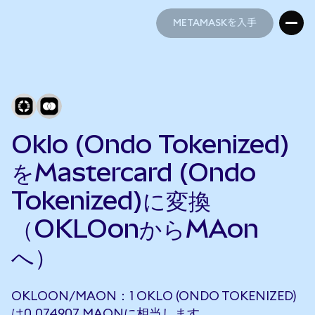
METAMASKを入手
METAMASKを入手
Oklo (Ondo Tokenized)
をMastercard (Ondo
Tokenized)に変換
（OKLOonからMAon
へ）
OKLOON/MAON：1 OKLO (ONDO TOKENIZED)
は0.074907 MAONに相当します