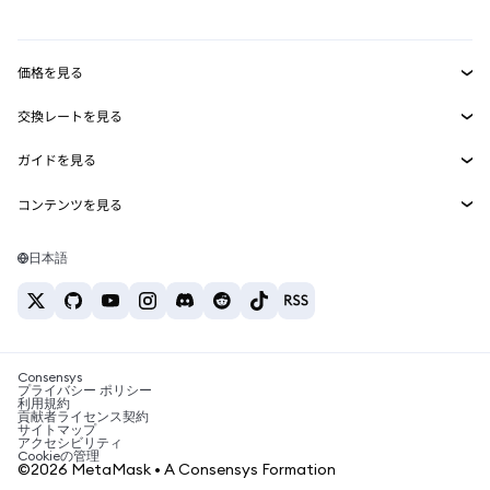
mUSD
新規
ダッシュボード
トランザクションシールド
収益化
Smart Accounts Kit
Agent Wallet
新規
価格を見る
埋め込みウォレット
Snaps
ビットコインの価格
交換レートを見る
MetaMask Connect
イーサリアムの価格
報酬
新規
BTC→USD
Solanaの価格
ガイドを見る
Snaps
セキュリティ
ETH→USD
BTCの購入
Shiba Inuの価格
USDT→INR
コンテンツを見る
Web3サービス
サポート
ETHの購入
Pepeの価格
ビットコインウォレット
BTC→USDT
SOLの購入
キャリア
Tetherの価格
Solanaウォレット
日本語
BTC→INR
PEPEの購入
お問い合わせ
USDCの価格
おすすめの暗号資産カード
ETH→USDT
USDTの購入
Chanlinkの価格
おすすめのモバイル暗号資産ウォレット
USDT→PHP
USDCの購入
Polymarketとは？
BTC→EUR
SHIBの購入
Consensys
税制関連ニュース
プライバシー ポリシー
利用規約
BNBの購入
貢献者ライセンス契約
暗号資産の購入方法は？
サイトマップ
アクセシビリティ
ビットコインを売るには？
Cookieの管理
©2026 MetaMask • A Consensys Formation