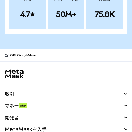
4.7
50M+
75.8K
OKLOon/MAon
MetaMaskサイトフッター
取引
スワップ
マネー
新規
予測
新規
購入
開発者
パーペチュアル
新規
カード
ドキュメントを表示
MetaMaskを入手
RWA