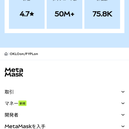
4.7
50M+
75.8K
OKLOon/PYPLon
MetaMaskサイトフッター
取引
スワップ
マネー
新規
予測
新規
購入
開発者
パーペチュアル
新規
カード
ドキュメントを表示
MetaMaskを入手
RWA