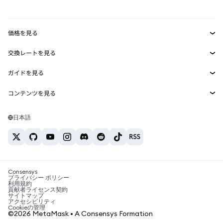
mUSD
新規
ダッシュボード
トランザクションシールド
収益化
Smart Accounts Kit
Agent Wallet
新規
価格を見る
埋め込みウォレット
Snaps
ビットコインの価格
交換レートを見る
MetaMask Connect
イーサリアムの価格
報酬
新規
BTC→USD
Solanaの価格
ガイドを見る
Snaps
セキュリティ
ETH→USD
BTCの購入
Shiba Inuの価格
USDT→INR
コンテンツを見る
Web3サービス
サポート
ETHの購入
Pepeの価格
ビットコインウォレット
BTC→USDT
SOLの購入
キャリア
Tetherの価格
Solanaウォレット
日本語
BTC→INR
PEPEの購入
お問い合わせ
USDCの価格
おすすめの暗号資産カード
ETH→USDT
USDTの購入
Chanlinkの価格
おすすめのモバイル暗号資産ウォレット
USDT→PHP
USDCの購入
Polymarketとは？
BTC→EUR
SHIBの購入
Consensys
税制関連ニュース
プライバシー ポリシー
利用規約
BNBの購入
貢献者ライセンス契約
暗号資産の購入方法は？
サイトマップ
アクセシビリティ
ビットコインを売るには？
Cookieの管理
©2026 MetaMask • A Consensys Formation