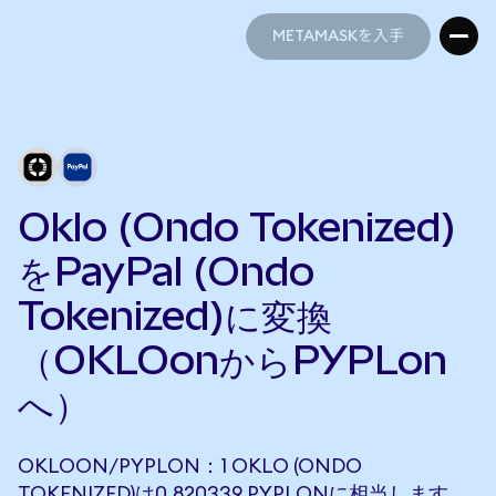
METAMASKを入手
METAMASKを入手
Oklo (Ondo Tokenized)
をPayPal (Ondo
Tokenized)に変換
（OKLOonからPYPLon
へ）
OKLOON/PYPLON：1 OKLO (ONDO
TOKENIZED)は0.820339 PYPLONに相当します