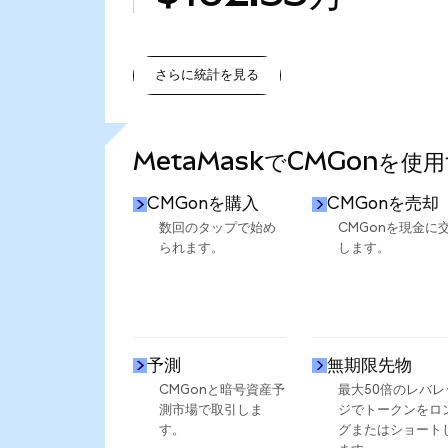
さらに統計を見る
さらに統計を見る
MetaMaskでCMGonを使
CMGonを購入
CMGonを売却
数回のタップで始め
CMGonを現金に
られます。
します。
予測
無期限先物
CMGonと暗号資産予
最大50倍のレバレ
測市場で取引しま
ジでトークンをロ
す。
グまたはショート