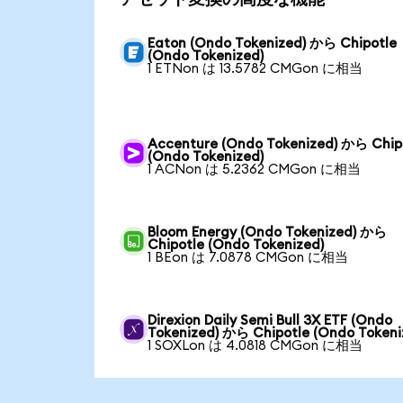
Eaton (Ondo Tokenized) から Chipotle
(Ondo Tokenized)
1 ETNon は 13.5782 CMGon に相当
Accenture (Ondo Tokenized) から Chip
(Ondo Tokenized)
1 ACNon は 5.2362 CMGon に相当
Bloom Energy (Ondo Tokenized) から
Chipotle (Ondo Tokenized)
1 BEon は 7.0878 CMGon に相当
Direxion Daily Semi Bull 3X ETF (Ondo
Tokenized) から Chipotle (Ondo Tokeni
1 SOXLon は 4.0818 CMGon に相当