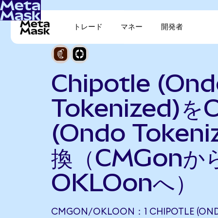
トレード
マネー
開発者
Chipotle (On
Tokenized)をO
(Ondo Token
換（CMGonか
OKLOonへ）
CMGON/OKLOON：1 CHIPOTLE (OND