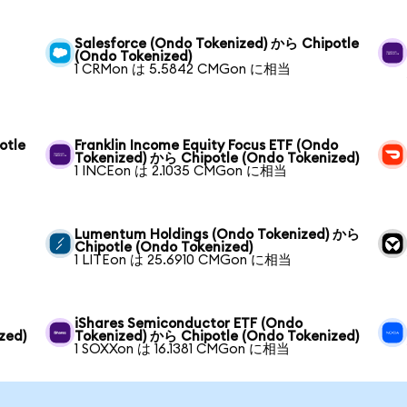
Salesforce (Ondo Tokenized) から Chipotle
(Ondo Tokenized)
1 CRMon は 5.5842 CMGon に相当
otle
Franklin Income Equity Focus ETF (Ondo
Tokenized) から Chipotle (Ondo Tokenized)
1 INCEon は 2.1035 CMGon に相当
Lumentum Holdings (Ondo Tokenized) から
Chipotle (Ondo Tokenized)
1 LITEon は 25.6910 CMGon に相当
iShares Semiconductor ETF (Ondo
zed)
Tokenized) から Chipotle (Ondo Tokenized)
1 SOXXon は 16.1381 CMGon に相当