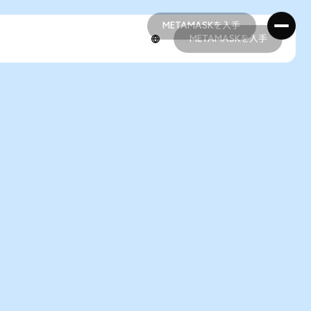
METAMASKを入手
METAMASKを入手
METAMASKを入手
METAMASKを入手