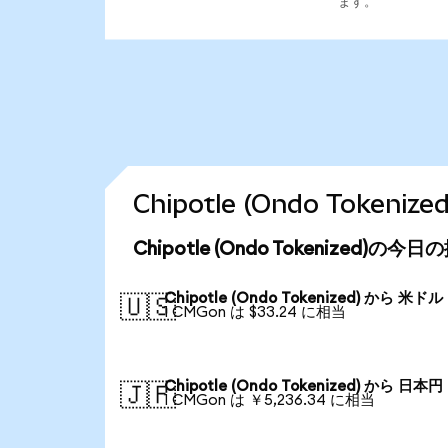
ます。
Chipotle (Ondo Toke
Chipotle (Ondo Tokenized)の
Chipotle (Ondo Tokenized) から 米ドル
🇺🇸
1 CMGon は $33.24 に相当
Chipotle (Ondo Tokenized) から 日本円
🇯🇵
1 CMGon は ￥5,236.34 に相当