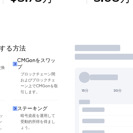
用する方法
取引
CMGonをスワッ
プ
交換
ブロックチェーン間
およびブロックチェ
ーン上でCMGonを取
15分
30分
引します。
ステーキング
ッ
暗号資産を運用して
ン
受動的所得を得まし
し
ょう。