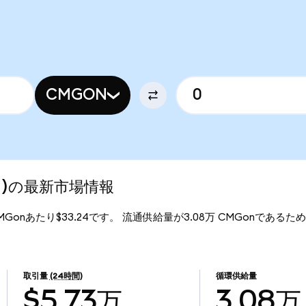
CMGON
ized)の最新市場情報
、1CMGonあたり$33.24です。 流通供給量が3.08万 CMGonであるため、C
。
取引量
(24時間)
循環供給量
$5.73万
3.08万