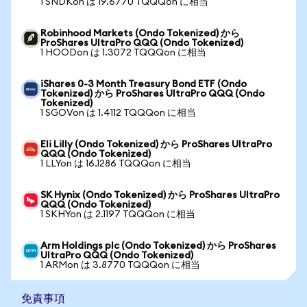
1 SNDKon は 19.6770 TQQQon に相当
Robinhood Markets (Ondo Tokenized) から
ProShares UltraPro QQQ (Ondo Tokenized)
1 HOODon は 1.3072 TQQQon に相当
iShares 0-3 Month Treasury Bond ETF (Ondo
Tokenized) から ProShares UltraPro QQQ (Ondo
Tokenized)
1 SGOVon は 1.4112 TQQQon に相当
Eli Lilly (Ondo Tokenized) から ProShares UltraPro
QQQ (Ondo Tokenized)
1 LLYon は 16.1286 TQQQon に相当
SK Hynix (Ondo Tokenized) から ProShares UltraPro
QQQ (Ondo Tokenized)
1 SKHYon は 2.1197 TQQQon に相当
Arm Holdings plc (Ondo Tokenized) から ProShares
UltraPro QQQ (Ondo Tokenized)
1 ARMon は 3.8770 TQQQon に相当
免責事項