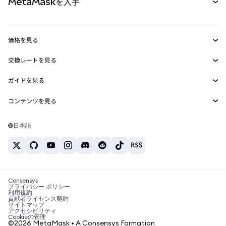
MetaMaskを入手
RWA
mUSD
新規
ダッシュボード
トランザクションシールド
収益化
Smart Accounts Kit
Agent Wallet
新規
価格を見る
埋め込みウォレット
Snaps
ビットコインの価格
交換レートを見る
MetaMask Connect
イーサリアムの価格
報酬
新規
BTC→USD
Solanaの価格
ガイドを見る
Snaps
セキュリティ
ETH→USD
BTCの購入
Shiba Inuの価格
USDT→INR
コンテンツを見る
Web3サービス
サポート
ETHの購入
Pepeの価格
ビットコインウォレット
BTC→USDT
SOLの購入
キャリア
Tetherの価格
Solanaウォレット
日本語
BTC→INR
PEPEの購入
お問い合わせ
USDCの価格
おすすめの暗号資産カード
ETH→USDT
USDTの購入
Chanlinkの価格
おすすめのモバイル暗号資産ウォレット
USDT→PHP
USDCの購入
Polymarketとは？
BTC→EUR
SHIBの購入
Consensys
税制関連ニュース
プライバシー ポリシー
利用規約
BNBの購入
貢献者ライセンス契約
暗号資産の購入方法は？
サイトマップ
アクセシビリティ
ビットコインを売るには？
Cookieの管理
©2026 MetaMask • A Consensys Formation