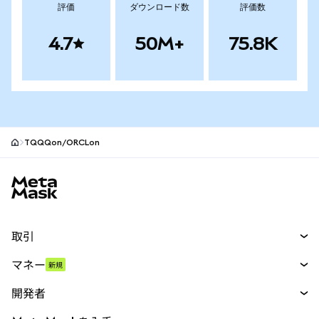
評価
ダウンロード数
評価数
4.7
50M+
75.8K
TQQQon/ORCLon
MetaMaskサイトフッター
取引
スワップ
マネー
新規
予測
新規
購入
開発者
パーペチュアル
新規
カード
ドキュメントを表示