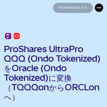
METAMASKを入手
METAMASKを入手
ProShares UltraPro
QQQ (Ondo Tokenized)
をOracle (Ondo
Tokenized)に変換
（TQQQonからORCLon
へ）