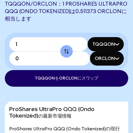
TQQQON/ORCLON：1 PROSHARES ULTRAPRO
QQQ (ONDO TOKENIZED)は0.511373 ORCLONに
相当します
TQQQON
ORCLON
TQQQONをORCLONにスワップ
ProShares UltraPro QQQ (Ondo
Tokenized)の最新市場情報
ProShares UltraPro QQQ (Ondo Tokenized)の現行