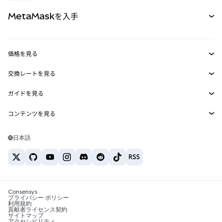
パーペチュアル
新規
カード
ドキュメントを表示
MetaMaskを入手
RWA
mUSD
新規
ダッシュボード
トランザクションシールド
収益化
Smart Accounts Kit
Agent Wallet
新規
価格を見る
埋め込みウォレット
Snaps
ビットコインの価格
交換レートを見る
MetaMask Connect
イーサリアムの価格
報酬
新規
BTC→USD
Solanaの価格
ガイドを見る
Snaps
セキュリティ
ETH→USD
BTCの購入
Shiba Inuの価格
USDT→INR
コンテンツを見る
Web3サービス
サポート
ETHの購入
Pepeの価格
ビットコインウォレット
BTC→USDT
SOLの購入
キャリア
Tetherの価格
Solanaウォレット
日本語
BTC→INR
PEPEの購入
お問い合わせ
USDCの価格
おすすめの暗号資産カード
ETH→USDT
USDTの購入
Chanlinkの価格
おすすめのモバイル暗号資産ウォレット
USDT→PHP
USDCの購入
Polymarketとは？
BTC→EUR
SHIBの購入
Consensys
税制関連ニュース
プライバシー ポリシー
利用規約
BNBの購入
貢献者ライセンス契約
暗号資産の購入方法は？
サイトマップ
アクセシビリティ