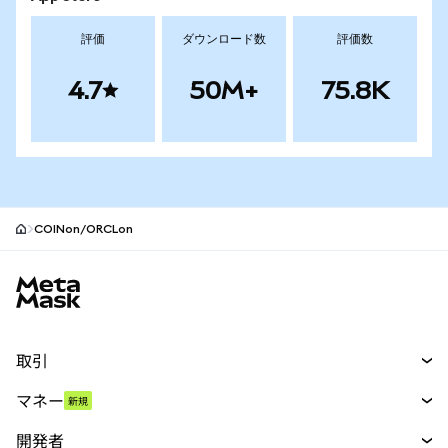
評価
ダウンロード数
評価数
4.7
50M+
75.8K
COINon/ORCLon
MetaMaskサイトフッター
取引
スワップ
マネー
新規
予測
新規
購入
開発者