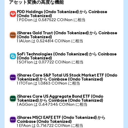
アセット変換の高度な機能
PDD Holdings (Ondo Tokenized) から Coinbase
(Ondo Tokenized)
1 PDDon は 0.587522 COINon に相当
iShares Gold Trust (Ondo Tokenized) から Coinbase
(Ondo Tokenized)
1 IAUon は 0.524814 COINon に相当
SoFi Technologies (Ondo Tokenized) から Coinbase
(Ondo Tokenized)
1 SOFIon は 0.117722 COINon に相当
iShares Core S&P Total US Stock Market ETF (Ondo
Tokenized) から Coinbase (Ondo Tokenized)
1 ITOTon は 1.0863 COINon に相当
iShares Core US Aggregate Bond ETF (Ondo
Tokenized) から Coinbase (Ondo Tokenized)
1 AGGon は 0.647345 COINon に相当
iShares MSCI EAFE ETF (Ondo Tokenized) から
Coinbase (Ondo Tokenized)
1 EFAon は 0.716722 COINon に相当