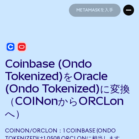
METAMASKを入手
METAMASKを入手
Coinbase (Ondo
Tokenized)をOracle
(Ondo Tokenized)に変換
（COINonからORCLon
へ）
COINON/ORCLON：1 COINBASE (ONDO
TOKENIZED)は1.0508 ORCLONに相当します