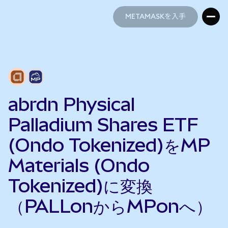
METAMASKを入手
METAMASKを入手
abrdn Physical
Palladium Shares ETF
(Ondo Tokenized)をMP
Materials (Ondo
Tokenized)に変換
（PALLonからMPonへ）