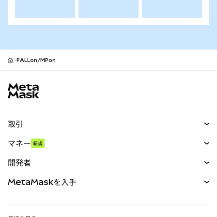
PALLon/MPon
MetaMaskサイトフッター
取引
スワップ
マネー
新規
予測
新規
購入
開発者
パーペチュアル
新規
カード
ドキュメントを表示
MetaMaskを入手
RWA
mUSD
新規
ダッシュボード
トランザクションシールド
収益化
Smart Accounts Kit
Agent Wallet
新規