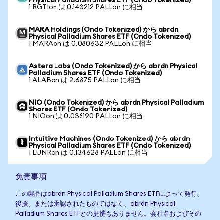
Physical Palladium Shares ETF (Ondo Tokenized)
1 RGTIon は 0.143212 PALLon に相当
MARA Holdings (Ondo Tokenized) から abrdn
Physical Palladium Shares ETF (Ondo Tokenized)
1 MARAon は 0.080632 PALLon に相当
Astera Labs (Ondo Tokenized) から abrdn Physical
Palladium Shares ETF (Ondo Tokenized)
1 ALABon は 2.6875 PALLon に相当
NIO (Ondo Tokenized) から abrdn Physical Palladium
Shares ETF (Ondo Tokenized)
1 NIOon は 0.038190 PALLon に相当
Intuitive Machines (Ondo Tokenized) から abrdn
Physical Palladium Shares ETF (Ondo Tokenized)
1 LUNRon は 0.134628 PALLon に相当
免責事項
この製品はabrdn Physical Palladium Shares ETFによって発行、
後援、または承認されたものではなく、abrdn Physical
Palladium Shares ETFとの提携もありません。会社名およびその