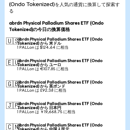
(Ondo Tokenized)を人気の通貨に換算して探索す
る
abrdn Physical Palladium Shares ETF (Ondo
Tokenized)の今日の換算価格
abrdn Physical Palladium Shares ETF (Ondo
🇺🇸
Tokenized) から 米ドル
1 PALLon は $124.64 に相当
abrdn Physical Palladium Shares ETF (Ondo
🇪🇺
Tokenized) から ユーロ
1 PALLon は €107.85 に相当
abrdn Physical Palladium Shares ETF (Ondo
🇬🇧
Tokenized) から 英ポンド
1 PALLon は £92.38 に相当
abrdn Physical Palladium Shares ETF (Ondo
🇯🇵
Tokenized) から 日本円
1 PALLon は ￥19,668.75 に相当
abrdn Physical Palladium Shares ETF (Ondo
🇨🇳
Tokenized) から 中国人民元