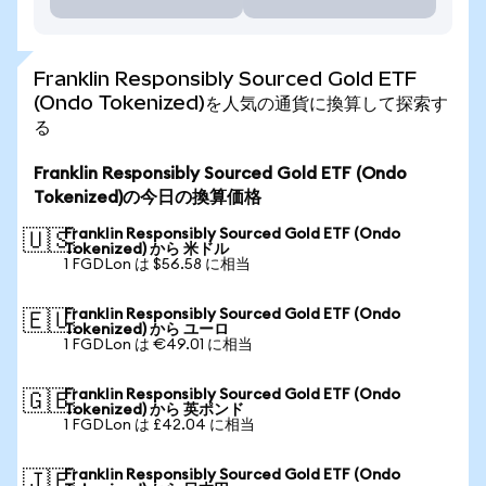
Franklin Responsibly Sourced Gold ETF
(Ondo Tokenized)を人気の通貨に換算して探索す
る
Franklin Responsibly Sourced Gold ETF (Ondo
Tokenized)の今日の換算価格
Franklin Responsibly Sourced Gold ETF (Ondo
🇺🇸
Tokenized) から 米ドル
1 FGDLon は $56.58 に相当
Franklin Responsibly Sourced Gold ETF (Ondo
🇪🇺
Tokenized) から ユーロ
1 FGDLon は €49.01 に相当
Franklin Responsibly Sourced Gold ETF (Ondo
🇬🇧
Tokenized) から 英ポンド
1 FGDLon は £42.04 に相当
Franklin Responsibly Sourced Gold ETF (Ondo
🇯🇵