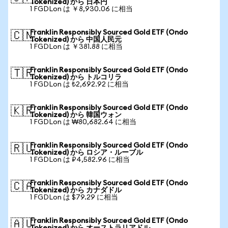
Tokenized) から 日本円
1 FGDLon は ￥8,930.06 に相当
Franklin Responsibly Sourced Gold ETF (Ondo
🇨🇳
Tokenized) から 中国人民元
1 FGDLon は ￥381.88 に相当
Franklin Responsibly Sourced Gold ETF (Ondo
🇹🇷
Tokenized) から トルコリラ
1 FGDLon は ₺2,692.92 に相当
Franklin Responsibly Sourced Gold ETF (Ondo
🇰🇷
Tokenized) から 韓国ウォン
1 FGDLon は ₩80,682.64 に相当
Franklin Responsibly Sourced Gold ETF (Ondo
🇷🇺
Tokenized) から ロシア・ルーブル
1 FGDLon は ₽4,582.96 に相当
Franklin Responsibly Sourced Gold ETF (Ondo
🇨🇦
Tokenized) から カナダドル
1 FGDLon は $79.29 に相当
Franklin Responsibly Sourced Gold ETF (Ondo
🇦🇺