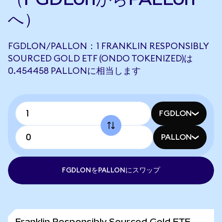
へ）
FGDLON/PALLON：1 FRANKLIN RESPONSIBLY
SOURCED GOLD ETF (ONDO TOKENIZED)は
0.454458 PALLONに相当します
FGDLON
PALLON
FGDLONをPALLONにスワップ
Franklin Responsibly Sourced Gold ETF