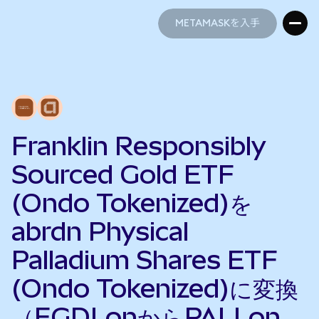
METAMASKを入手
METAMASKを入手
Franklin Responsibly
Sourced Gold ETF
(Ondo Tokenized)を
abrdn Physical
Palladium Shares ETF
(Ondo Tokenized)に変換
（FGDLonからPALLon