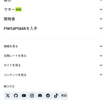
スワップ
マネー
新規
予測
新規
購入
開発者
パーペチュアル
新規
カード
ドキュメントを表示
MetaMaskを入手
RWA
mUSD
新規
ダッシュボード
トランザクションシールド
収益化
Smart Accounts Kit
Agent Wallet
新規
価格を見る
埋め込みウォレット
Snaps
ビットコインの価格
交換レートを見る
MetaMask Connect
イーサリアムの価格
報酬
新規
BTC→USD
Solanaの価格
ガイドを見る
Snaps
セキュリティ
ETH→USD
BTCの購入
Shiba Inuの価格
USDT→INR
コンテンツを見る
Web3サービス
サポート
ETHの購入
Pepeの価格
ビットコインウォレット
BTC→USDT
SOLの購入
キャリア
Tetherの価格
Solanaウォレット
日本語
BTC→INR
PEPEの購入
お問い合わせ
USDCの価格
おすすめの暗号資産カード
ETH→USDT
USDTの購入
Chanlinkの価格
おすすめのモバイル暗号資産ウォレット
USDT→PHP
USDCの購入