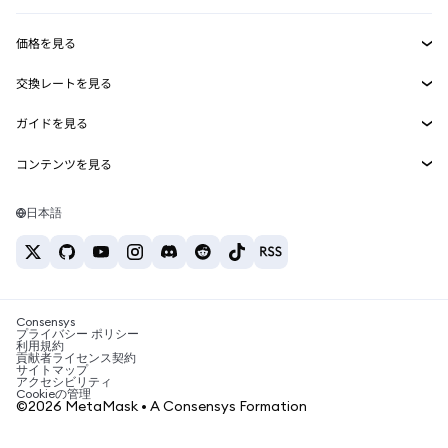
収益化
Smart Accounts Kit
Agent Wallet
新規
価格を見る
埋め込みウォレット
Snaps
ビットコインの価格
交換レートを見る
MetaMask Connect
イーサリアムの価格
報酬
新規
BTC→USD
Solanaの価格
ガイドを見る
Snaps
セキュリティ
ETH→USD
BTCの購入
Shiba Inuの価格
USDT→INR
コンテンツを見る
Web3サービス
サポート
ETHの購入
Pepeの価格
ビットコインウォレット
BTC→USDT
SOLの購入
キャリア
Tetherの価格
Solanaウォレット
日本語
BTC→INR
PEPEの購入
お問い合わせ
USDCの価格
おすすめの暗号資産カード
ETH→USDT
USDTの購入
Chanlinkの価格
おすすめのモバイル暗号資産ウォレット
USDT→PHP
USDCの購入
Polymarketとは？
BTC→EUR
SHIBの購入
Consensys
税制関連ニュース
プライバシー ポリシー
利用規約
BNBの購入
貢献者ライセンス契約
暗号資産の購入方法は？
サイトマップ
アクセシビリティ
ビットコインを売るには？
Cookieの管理
©2026 MetaMask • A Consensys Formation