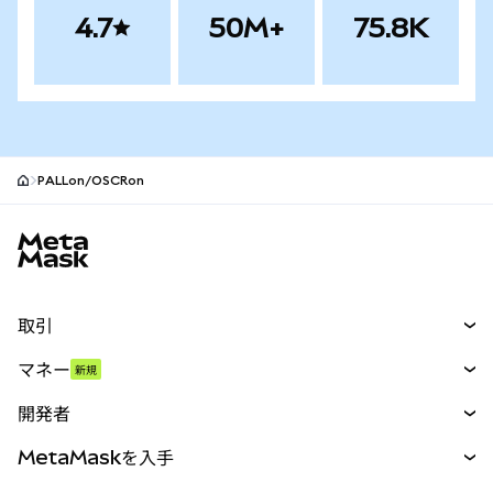
4.7
50M+
75.8K
PALLon/OSCRon
MetaMaskサイトフッター
取引
スワップ
マネー
新規
予測
新規
購入
開発者
パーペチュアル
新規
カード
ドキュメントを表示
MetaMaskを入手
RWA
mUSD
新規
ダッシュボード
トランザクションシールド