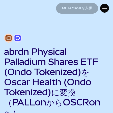
METAMASKを入手
METAMASKを入手
abrdn Physical
Palladium Shares ETF
(Ondo Tokenized)を
Oscar Health (Ondo
Tokenized)に変換
（PALLonからOSCRon
へ）