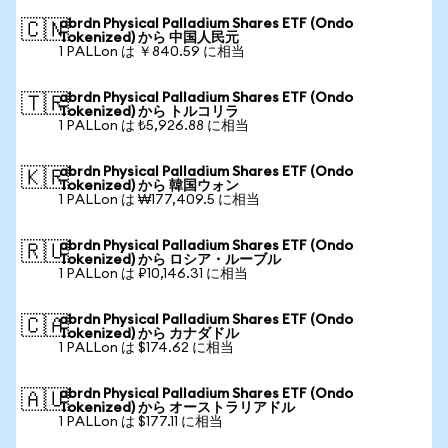
abrdn Physical Palladium Shares ETF (Ondo
🇨🇳
Tokenized) から 中国人民元
1 PALLon は ￥840.59 に相当
abrdn Physical Palladium Shares ETF (Ondo
🇹🇷
Tokenized) から トルコリラ
1 PALLon は ₺5,926.88 に相当
abrdn Physical Palladium Shares ETF (Ondo
🇰🇷
Tokenized) から 韓国ウォン
1 PALLon は ₩177,409.5 に相当
abrdn Physical Palladium Shares ETF (Ondo
🇷🇺
Tokenized) から ロシア・ルーブル
1 PALLon は ₽10,146.31 に相当
abrdn Physical Palladium Shares ETF (Ondo
🇨🇦
Tokenized) から カナダドル
1 PALLon は $174.62 に相当
abrdn Physical Palladium Shares ETF (Ondo
🇦🇺
Tokenized) から オーストラリアドル
1 PALLon は $177.11 に相当