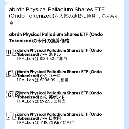
abrdn Physical Palladium Shares ETF
(Ondo Tokenized)を人気の通貨に換算して探索す
る
abrdn Physical Palladium Shares ETF (Ondo
Tokenized)の今日の換算価格
abrdn Physical Palladium Shares ETF (Ondo
🇺🇸
Tokenized) から 米ドル
1 PALLon は $124.53 に相当
abrdn Physical Palladium Shares ETF (Ondo
🇪🇺
Tokenized) から ユーロ
1 PALLon は €108.09 に相当
abrdn Physical Palladium Shares ETF (Ondo
🇬🇧
Tokenized) から 英ポンド
1 PALLon は £92.55 に相当
abrdn Physical Palladium Shares ETF (Ondo
🇯🇵
Tokenized) から 日本円
1 PALLon は ￥19,739.57 に相当