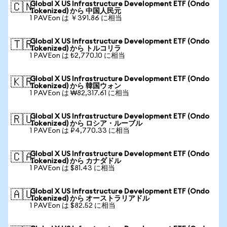
Global X US Infrastructure Development ETF (Ondo
🇨🇳
Tokenized) から 中国人民元
1 PAVEon は ￥391.86 に相当
Global X US Infrastructure Development ETF (Ondo
🇹🇷
Tokenized) から トルコリラ
1 PAVEon は ₺2,770.10 に相当
Global X US Infrastructure Development ETF (Ondo
🇰🇷
Tokenized) から 韓国ウォン
1 PAVEon は ₩82,317.61 に相当
Global X US Infrastructure Development ETF (Ondo
🇷🇺
Tokenized) から ロシア・ルーブル
1 PAVEon は ₽4,770.33 に相当
Global X US Infrastructure Development ETF (Ondo
🇨🇦
Tokenized) から カナダドル
1 PAVEon は $81.43 に相当
Global X US Infrastructure Development ETF (Ondo
🇦🇺
Tokenized) から オーストラリアドル
1 PAVEon は $82.52 に相当