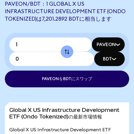
PAVEON/BDT：1 GLOBAL X US
INFRASTRUCTURE DEVELOPMENT ETF (ONDO
TOKENIZED)は7,201.2892 BDTに相当します
PAVEON
BDT
PAVEONをBDTにスワップ
Global X US Infrastructure Development
ETF (Ondo Tokenized)の最新市場情報
Global X US Infrastructure Development ETF