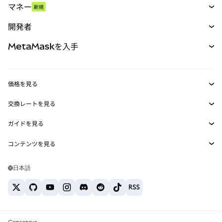
マネー
新規
予測
新規
購入
開発者
パーペチュアル
新規
カード
ドキュメントを表示
MetaMaskを入手
RWA
mUSD
新規
ダッシュボード
トランザクションシールド
収益化
Smart Accounts Kit
Agent Wallet
新規
価格を見る
埋め込みウォレット
Snaps
ビットコインの価格
交換レートを見る
MetaMask Connect
イーサリアムの価格
報酬
新規
BTC→USD
Solanaの価格
ガイドを見る
Snaps
セキュリティ
ETH→USD
BTCの購入
Shiba Inuの価格
USDT→INR
コンテンツを見る
Web3サービス
サポート
ETHの購入
Pepeの価格
ビットコインウォレット
BTC→USDT
SOLの購入
キャリア
Tetherの価格
Solanaウォレット
日本語
BTC→INR
PEPEの購入
お問い合わせ
USDCの価格
おすすめの暗号資産カード
ETH→USDT
USDTの購入
Chanlinkの価格
おすすめのモバイル暗号資産ウォレット
USDT→PHP
USDCの購入
Polymarketとは？
BTC→EUR
SHIBの購入
Consensys