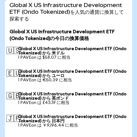
Global X US Infrastructure Development
ETF (Ondo Tokenized)を人気の通貨に換算して
探索する
Global X US Infrastructure Development ETF
(Ondo Tokenized)の今日の換算価格
Global X US Infrastructure Development ETF (Ondo
🇺🇸
Tokenized) から 米ドル
1 PAVEon は $58.07 に相当
Global X US Infrastructure Development ETF (Ondo
🇪🇺
Tokenized) から ユーロ
1 PAVEon は €50.39 に相当
Global X US Infrastructure Development ETF (Ondo
🇬🇧
Tokenized) から 英ポンド
1 PAVEon は £43.19 に相当
Global X US Infrastructure Development ETF (Ondo
🇯🇵
Tokenized) から 日本円
1 PAVEon は ￥9,196.44 に相当