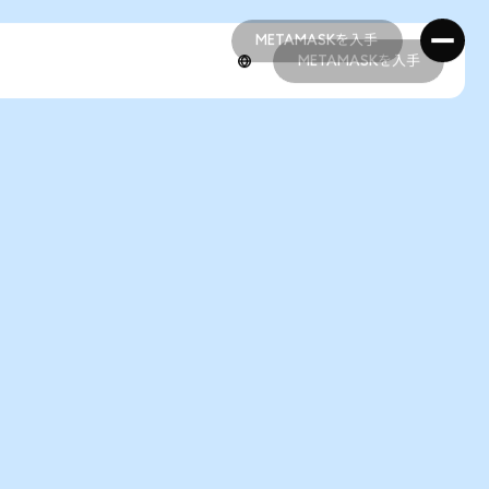
METAMASKを入手
METAMASKを入手
METAMASKを入手
METAMASKを入手