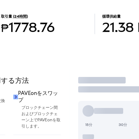
取引量
(24時間)
循環供給量
₱1778.76
21.38
用する方法
取引
PAVEonをスワッ
プ
交換
ブロックチェーン間
およびブロックチェ
ーン上でPAVEonを取
15分
30分
引します。