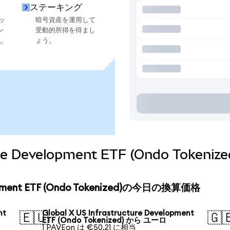
ステーキング
ッ
暗号資産を運用して
ン
受動的所得を得まし
し
ょう。
cture Development ETF (Ondo To
velopment ETF (Ondo Tokenized)の今日の換算価格
nt
Global X US Infrastructure Development
🇪🇺
🇬
ETF (Ondo Tokenized) から ユーロ
1 PAVEon は €50.21 に相当