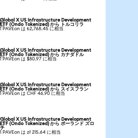
Global X US Infrastructure Development

ETF (Ondo Tokenized) から トルコリラ
1 PAVEon は ₺2,768.45 に相当
Global X US Infrastructure Development

ETF (Ondo Tokenized) から カナダドル
1 PAVEon は $80.97 に相当
Global X US Infrastructure Development

ETF (Ondo Tokenized) から スイスフラン
1 PAVEon は CHF 46.90 に相当
Global X US Infrastructure Development

ETF (Ondo Tokenized) から ポーランド ズロ
チ
1 PAVEon は zł 215.64 に相当