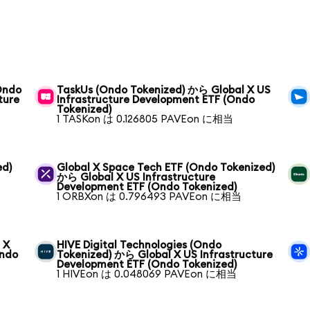
(Ondo
TaskUs (Ondo Tokenized) から Global X US
ture
Infrastructure Development ETF (Ondo
Tokenized)
1 TASKon は 0.126805 PAVEon に相当
ed)
Global X Space Tech ETF (Ondo Tokenized)
から Global X US Infrastructure
Development ETF (Ondo Tokenized)
1 ORBXon は 0.796493 PAVEon に相当
 X
HIVE Digital Technologies (Ondo
Ondo
Tokenized) から Global X US Infrastructure
Development ETF (Ondo Tokenized)
1 HIVEon は 0.048069 PAVEon に相当