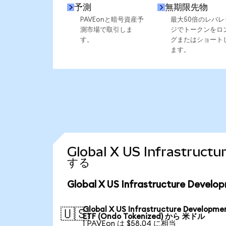
予測
無期限先物
PAVEonと暗号資産予
最大50倍のレバレ
測市場で取引しま
ジでトークンをロ
す。
グまたはショート
ます。
Global X US Infrastru
する
Global X US Infrastructure De
Global X US Infrastructure Developme
🇺🇸
ETF (Ondo Tokenized) から 米ドル
1 PAVEon は $58.04 に相当