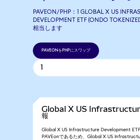
PAVEON/PHP：1 GLOBAL X US INFRA
DEVELOPMENT ETF (ONDO TOKENIZED
相当します
PAVEONをPHPにスワップ
Global X US Infrastruc
報
Global X US Infrastructure Developm
PAVEonであるため、Global X US Infrastru