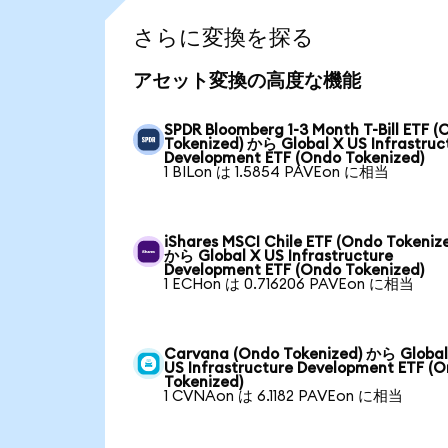
さらに変換を探る
アセット変換の高度な機能
SPDR Bloomberg 1-3 Month T-Bill ETF 
Tokenized) から Global X US Infrastruc
Development ETF (Ondo Tokenized)
1 BILon は 1.5854 PAVEon に相当
iShares MSCI Chile ETF (Ondo Tokeniz
から Global X US Infrastructure
Development ETF (Ondo Tokenized)
1 ECHon は 0.716206 PAVEon に相当
Carvana (Ondo Tokenized) から Global
US Infrastructure Development ETF (
Tokenized)
1 CVNAon は 6.1182 PAVEon に相当