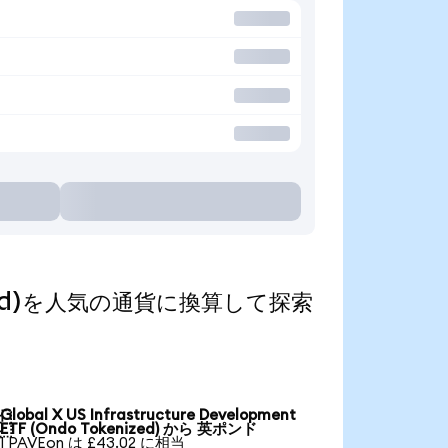
kenized)を人気の通貨に換算して探索
Global X US Infrastructure Development

ETF (Ondo Tokenized) から 英ポンド
1 PAVEon は £43.02 に相当