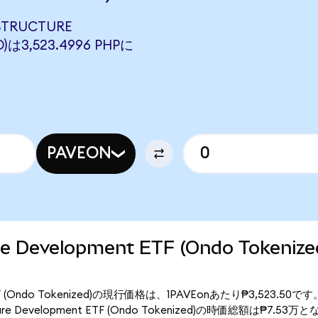
STRUCTURE
)は3,523.4996 PHPに
PAVEON
ture Development ETF (Ondo Token
ent ETF (Ondo Tokenized)の現行価格は、1PAVEonあたり₱3,523.5
cture Development ETF (Ondo Tokenized)の時価総額は₱7.53