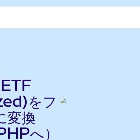
e
 ETF
ized)をフ
に変換
PHPへ）