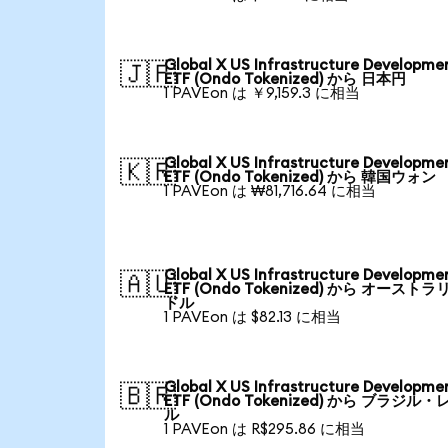
Global X US Infrastructure Developme
🇯🇵
ETF (Ondo Tokenized) から 日本円
1 PAVEon は ￥9,159.3 に相当
Global X US Infrastructure Developme
🇰🇷
ETF (Ondo Tokenized) から 韓国ウォン
1 PAVEon は ₩81,716.64 に相当
Global X US Infrastructure Developme
🇦🇺
ETF (Ondo Tokenized) から オーストラ
ドル
1 PAVEon は $82.13 に相当
Global X US Infrastructure Developme
🇧🇷
ETF (Ondo Tokenized) から ブラジル・
ル
1 PAVEon は R$295.86 に相当