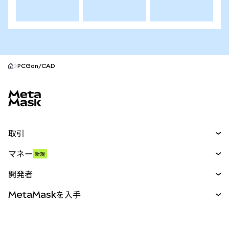
PCGon/CAD
MetaMaskサイトフッター
取引
スワップ
マネー
新規
予測
新規
購入
開発者
パーペチュアル
新規
カード
ドキュメントを表示
MetaMaskを入手
RWA
mUSD
新規
ダッシュボード
トランザクションシールド
収益化
Smart Accounts Kit
Agent Wallet
新規