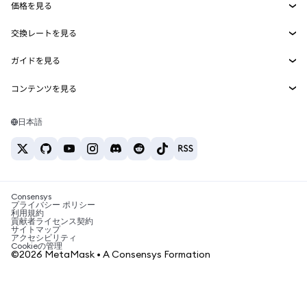
価格を見る
埋め込みウォレット
Snaps
ビットコインの価格
交換レートを見る
MetaMask Connect
イーサリアムの価格
報酬
新規
BTC→USD
Solanaの価格
ガイドを見る
Snaps
セキュリティ
ETH→USD
BTCの購入
Shiba Inuの価格
USDT→INR
コンテンツを見る
Web3サービス
サポート
ETHの購入
Pepeの価格
ビットコインウォレット
BTC→USDT
SOLの購入
キャリア
Tetherの価格
Solanaウォレット
日本語
BTC→INR
PEPEの購入
お問い合わせ
USDCの価格
おすすめの暗号資産カード
ETH→USDT
USDTの購入
Chanlinkの価格
おすすめのモバイル暗号資産ウォレット
USDT→PHP
USDCの購入
Polymarketとは？
BTC→EUR
SHIBの購入
Consensys
税制関連ニュース
プライバシー ポリシー
利用規約
BNBの購入
貢献者ライセンス契約
暗号資産の購入方法は？
サイトマップ
アクセシビリティ
ビットコインを売るには？
Cookieの管理
©2026 MetaMask • A Consensys Formation