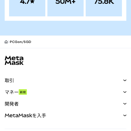
4.7
50M+
75.8K
PCGon/SGD
MetaMaskサイトフッター
取引
スワップ
マネー
新規
予測
新規
購入
開発者
パーペチュアル
新規
カード
ドキュメントを表示
MetaMaskを入手
RWA
mUSD
新規
ダッシュボード
トランザクションシールド
収益化
Smart Accounts Kit