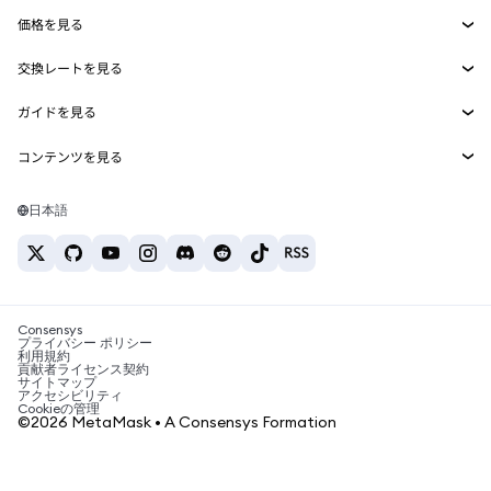
Agent Wallet
新規
価格を見る
埋め込みウォレット
Snaps
ビットコインの価格
交換レートを見る
MetaMask Connect
イーサリアムの価格
報酬
新規
BTC→USD
Solanaの価格
ガイドを見る
Snaps
セキュリティ
ETH→USD
BTCの購入
Shiba Inuの価格
USDT→INR
コンテンツを見る
Web3サービス
サポート
ETHの購入
Pepeの価格
ビットコインウォレット
BTC→USDT
SOLの購入
キャリア
Tetherの価格
Solanaウォレット
日本語
BTC→INR
PEPEの購入
お問い合わせ
USDCの価格
おすすめの暗号資産カード
ETH→USDT
USDTの購入
Chanlinkの価格
おすすめのモバイル暗号資産ウォレット
USDT→PHP
USDCの購入
Polymarketとは？
BTC→EUR
SHIBの購入
Consensys
税制関連ニュース
プライバシー ポリシー
利用規約
BNBの購入
貢献者ライセンス契約
暗号資産の購入方法は？
サイトマップ
アクセシビリティ
ビットコインを売るには？
Cookieの管理
©2026 MetaMask • A Consensys Formation