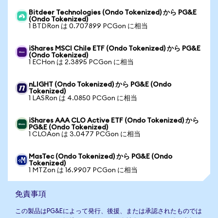
Bitdeer Technologies (Ondo Tokenized) から PG&E
(Ondo Tokenized)
1 BTDRon は 0.707899 PCGon に相当
iShares MSCI Chile ETF (Ondo Tokenized) から PG&E
(Ondo Tokenized)
1 ECHon は 2.3895 PCGon に相当
nLIGHT (Ondo Tokenized) から PG&E (Ondo
Tokenized)
1 LASRon は 4.0850 PCGon に相当
iShares AAA CLO Active ETF (Ondo Tokenized) から
PG&E (Ondo Tokenized)
1 CLOAon は 3.0477 PCGon に相当
MasTec (Ondo Tokenized) から PG&E (Ondo
Tokenized)
1 MTZon は 16.9907 PCGon に相当
免責事項
この製品はPG&Eによって発行、後援、または承認されたものでは