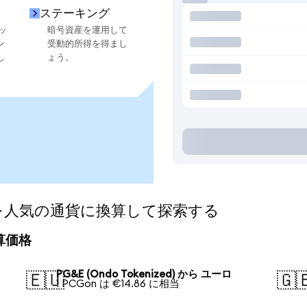
ステーキング
ッ
暗号資産を運用して
ン
受動的所得を得まし
し
ょう。
zed)を人気の通貨に換算して探索する
換算価格
PG&E (Ondo Tokenized) から ユーロ
🇪🇺
🇬
1 PCGon は €14.86 に相当