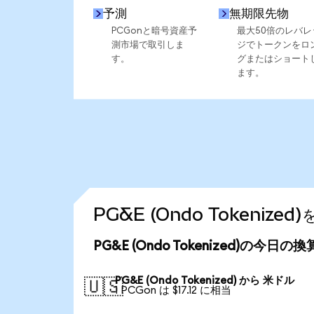
予測
無期限先物
PCGonと暗号資産予
最大50倍のレバレ
測市場で取引しま
ジでトークンをロ
す。
グまたはショート
ます。
PG&E (Ondo Tokeni
PG&E (Ondo Tokenized)の今日の
PG&E (Ondo Tokenized) から 米ドル
🇺🇸
1 PCGon は $17.12 に相当