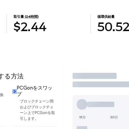
取引量
(24時間)
循環供給量
$2.44
50.5
用する方法
取引
PCGonをスワッ
プ
交換
ブロックチェーン間
およびブロックチェ
ーン上でPCGonを取
15分
30分
引します。