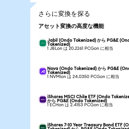
さらに変換を探る
アセット変換の高度な機能
Jabil (Ondo Tokenized) から PG&E (On
Tokenized)
1 JBLon は 20.2261 PCGon に相当
Nova (Ondo Tokenized) から PG&E (On
Tokenized)
1 NVMIon は 24.0350 PCGon に相当
iShares MSCI Chile ETF (Ondo Tokeniz
から PG&E (Ondo Tokenized)
1 ECHon は 2.4153 PCGon に相当
iShares 7-10 Year Treasury Bond ETF (