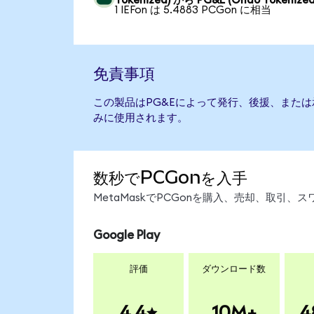
Tokenized) から PG&E (Ondo Tokenized
1 IEFon は 5.4883 PCGon に相当
免責事項
この製品はPG&Eによって発行、後援、また
みに使用されます。
数秒でPCGonを入手
MetaMaskでPCGonを購入、売却、取引
Google Play
評価
ダウンロード数
4.4
10M+
4