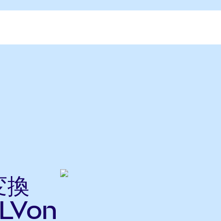
変換
LVon