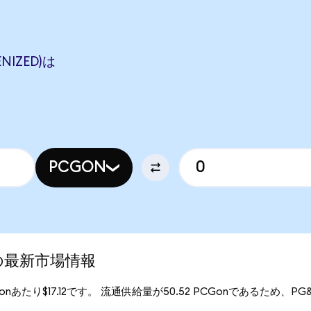
NIZED)は
PCGON
d)の最新市場情報
Gonあたり$17.12です。 流通供給量が50.52 PCGonであるため、PG&E (