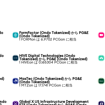
do
FormFactor (Ondo Tokenized) から PG&E
(Ondo Tokenized)
1 FORMon は 6.9702 PCGon に相当
do
HIVE Digital Technologies (Ondo
Tokenized) から PG&E (Ondo Tokenized)
1 HIVEon は 0.165304 PCGon に相当
ed)
MasTec (Ondo Tokenized) から PG&E
(Ondo Tokenized)
1 MTZon は 17.1741 PCGon に相当
Ondo
Global X US Infrastructure Development