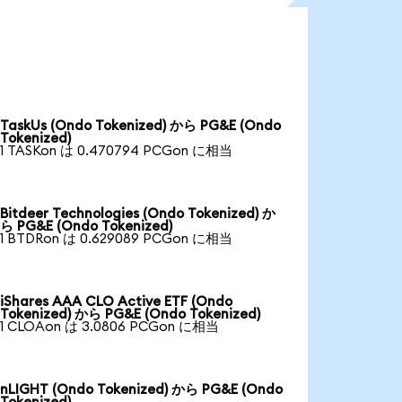
TaskUs (Ondo Tokenized) から PG&E (Ondo
Tokenized)
1 TASKon は 0.470794 PCGon に相当
Bitdeer Technologies (Ondo Tokenized) か
ら PG&E (Ondo Tokenized)
1 BTDRon は 0.629089 PCGon に相当
iShares AAA CLO Active ETF (Ondo
Tokenized) から PG&E (Ondo Tokenized)
1 CLOAon は 3.0806 PCGon に相当
nLIGHT (Ondo Tokenized) から PG&E (Ondo