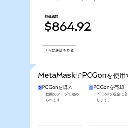
時価総額
$864.92
さらに統計を見る
さらに統計を見る
MetaMaskでPCGonを使
PCGonを購入
PCGonを売却
数回のタップで始め
PCGonを現金に
られます。
します。