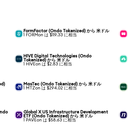
FormFactor (Ondo Tokenized) から 米ドル
1 FORMon は $119.33 に相当
HIVE Digital Technologies (Ondo
Tokenized) から 米ドル
1 HIVEon は $2.83 に相当
ed)
MasTec (Ondo Tokenized) から 米ドル
1 MTZon は $294.02 に相当
Ondo
Global X US Infrastructure Development
ETF (Ondo Tokenized) から 米ドル
1 PAVEon は $58.63 に相当