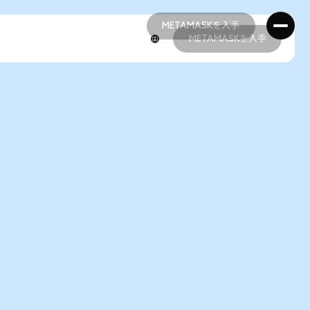
METAMASKを入手
METAMASKを入手
METAMASKを入手
METAMASKを入手