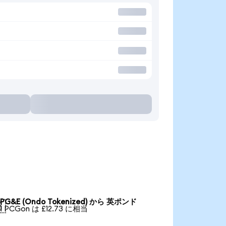
PG&E (Ondo Tokenized) から 英ポンド

1 PCGon は £12.73 に相当