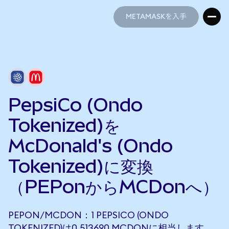
METAMASKを入手
METAMASKを入手
PepsiCo (Ondo
Tokenized)を
McDonald's (Ondo
Tokenized)に変換
（PEPonからMCDonへ）
PEPON/MCDON：1 PEPSICO (ONDO
TOKENIZED)は0.513690 MCDONに相当します