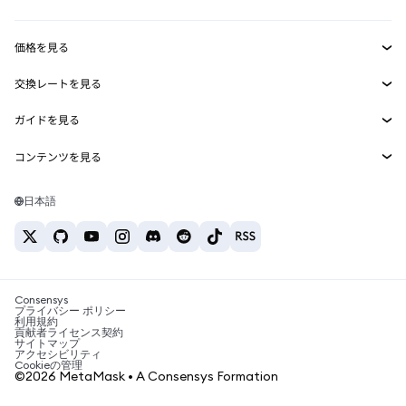
収益化
Smart Accounts Kit
Agent Wallet
新規
価格を見る
埋め込みウォレット
Snaps
ビットコインの価格
交換レートを見る
MetaMask Connect
イーサリアムの価格
報酬
新規
BTC→USD
Solanaの価格
ガイドを見る
Snaps
セキュリティ
ETH→USD
BTCの購入
Shiba Inuの価格
USDT→INR
コンテンツを見る
Web3サービス
サポート
ETHの購入
Pepeの価格
ビットコインウォレット
BTC→USDT
SOLの購入
キャリア
Tetherの価格
Solanaウォレット
日本語
BTC→INR
PEPEの購入
お問い合わせ
USDCの価格
おすすめの暗号資産カード
ETH→USDT
USDTの購入
Chanlinkの価格
おすすめのモバイル暗号資産ウォレット
USDT→PHP
USDCの購入
Polymarketとは？
BTC→EUR
SHIBの購入
Consensys
税制関連ニュース
プライバシー ポリシー
利用規約
BNBの購入
貢献者ライセンス契約
暗号資産の購入方法は？
サイトマップ
アクセシビリティ
ビットコインを売るには？
Cookieの管理
©2026 MetaMask • A Consensys Formation