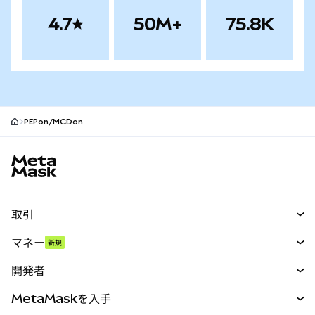
4.7
50M+
75.8K
PEPon/MCDon
MetaMaskサイトフッター
取引
スワップ
マネー
新規
予測
新規
購入
開発者
パーペチュアル
新規
カード
ドキュメントを表示
MetaMaskを入手
RWA
mUSD
新規
ダッシュボード
トランザクションシールド