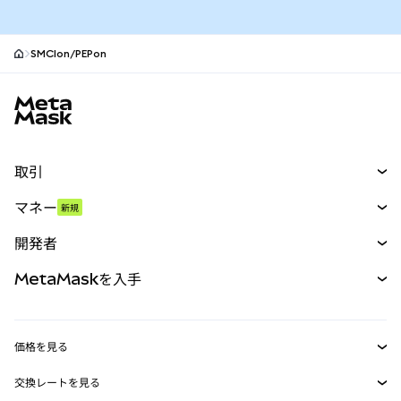
SMCIon/PEPon
MetaMaskサイトフッター
取引
スワップ
マネー
新規
予測
新規
購入
開発者
パーペチュアル
新規
カード
ドキュメントを表示
MetaMaskを入手
RWA
mUSD
新規
ダッシュボード
トランザクションシールド
収益化
Smart Accounts Kit
Agent Wallet
新規
価格を見る
埋め込みウォレット
Snaps
ビットコインの価格
交換レートを見る
MetaMask Connect
イーサリアムの価格
報酬
新規
BTC→USD