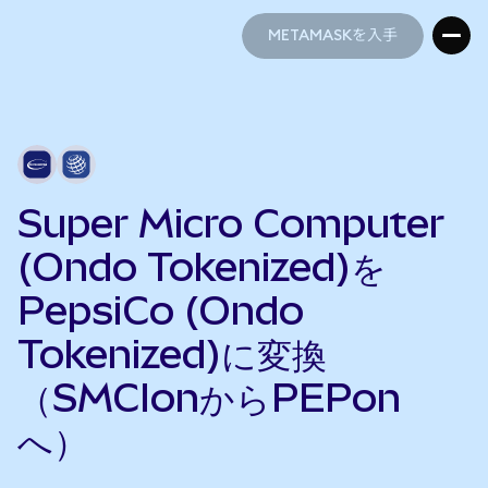
METAMASKを入手
METAMASKを入手
Super Micro Computer
(Ondo Tokenized)を
PepsiCo (Ondo
Tokenized)に変換
（SMCIonからPEPon
へ）