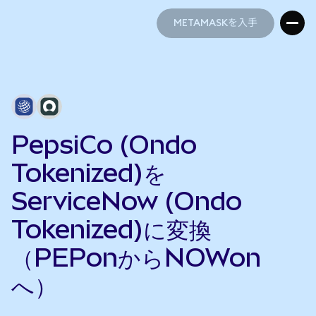
METAMASKを入手
METAMASKを入手
PepsiCo (Ondo
Tokenized)を
ServiceNow (Ondo
Tokenized)に変換
（PEPonからNOWon
へ）