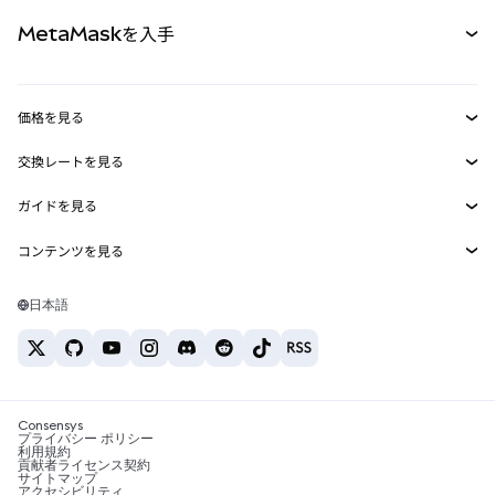
パーペチュアル
新規
カード
ドキュメントを表示
MetaMaskを入手
RWA
mUSD
新規
ダッシュボード
トランザクションシールド
収益化
Smart Accounts Kit
Agent Wallet
新規
価格を見る
埋め込みウォレット
Snaps
ビットコインの価格
交換レートを見る
MetaMask Connect
イーサリアムの価格
報酬
新規
BTC→USD
Solanaの価格
ガイドを見る
Snaps
セキュリティ
ETH→USD
BTCの購入
Shiba Inuの価格
USDT→INR
コンテンツを見る
Web3サービス
サポート
ETHの購入
Pepeの価格
ビットコインウォレット
BTC→USDT
SOLの購入
キャリア
Tetherの価格
Solanaウォレット
日本語
BTC→INR
PEPEの購入
お問い合わせ
USDCの価格
おすすめの暗号資産カード
ETH→USDT
USDTの購入
Chanlinkの価格
おすすめのモバイル暗号資産ウォレット
USDT→PHP
USDCの購入
Polymarketとは？
BTC→EUR
SHIBの購入
Consensys
税制関連ニュース
プライバシー ポリシー
利用規約
BNBの購入
貢献者ライセンス契約
暗号資産の購入方法は？
サイトマップ
アクセシビリティ