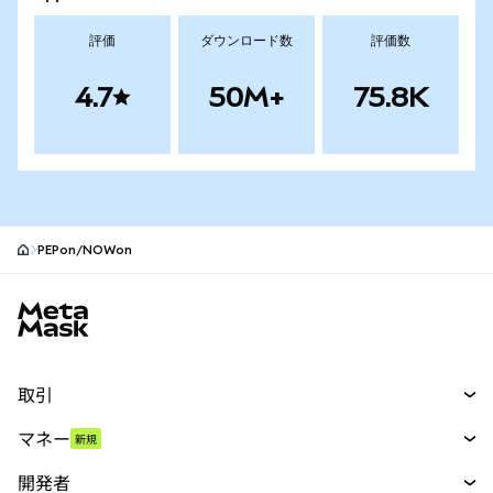
評価
ダウンロード数
評価数
4.7
50M+
75.8K
PEPon/NOWon
MetaMaskサイトフッター
取引
スワップ
マネー
新規
予測
新規
購入
開発者