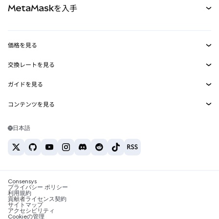
MetaMaskを入手
RWA
mUSD
新規
ダッシュボード
トランザクションシールド
収益化
Smart Accounts Kit
Agent Wallet
新規
価格を見る
埋め込みウォレット
Snaps
ビットコインの価格
交換レートを見る
MetaMask Connect
イーサリアムの価格
報酬
新規
BTC→USD
Solanaの価格
ガイドを見る
Snaps
セキュリティ
ETH→USD
BTCの購入
Shiba Inuの価格
USDT→INR
コンテンツを見る
Web3サービス
サポート
ETHの購入
Pepeの価格
ビットコインウォレット
BTC→USDT
SOLの購入
キャリア
Tetherの価格
Solanaウォレット
日本語
BTC→INR
PEPEの購入
お問い合わせ
USDCの価格
おすすめの暗号資産カード
ETH→USDT
USDTの購入
Chanlinkの価格
おすすめのモバイル暗号資産ウォレット
USDT→PHP
USDCの購入
Polymarketとは？
BTC→EUR
SHIBの購入
Consensys
税制関連ニュース
プライバシー ポリシー
利用規約
BNBの購入
貢献者ライセンス契約
暗号資産の購入方法は？
サイトマップ
アクセシビリティ
ビットコインを売るには？
Cookieの管理