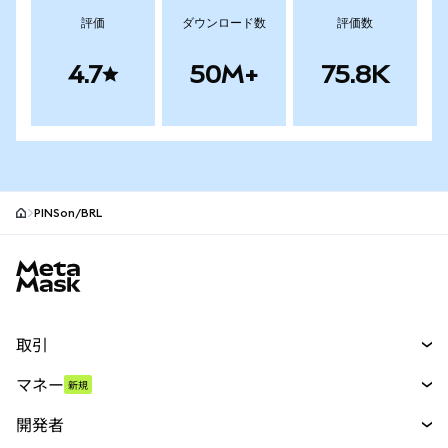
評価
ダウンロード数
評価数
4.7
50M+
75.8K
PINSon/BRL
MetaMaskサイトフッター
取引
スワップ
マネー
新規
予測
新規
購入
開発者
パーペチュアル
新規
カード
ドキュメントを表示