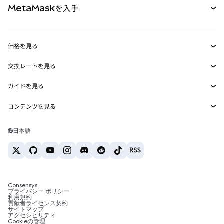
MetaMaskを入手
RWA
mUSD
新規
ダッシュボード
トランザクションシールド
収益化
Smart Accounts Kit
Agent Wallet
新規
価格を見る
埋め込みウォレット
Snaps
ビットコインの価格
交換レートを見る
MetaMask Connect
イーサリアムの価格
報酬
新規
BTC→USD
Solanaの価格
ガイドを見る
Snaps
セキュリティ
ETH→USD
BTCの購入
Shiba Inuの価格
USDT→INR
コンテンツを見る
Web3サービス
サポート
ETHの購入
Pepeの価格
ビットコインウォレット
BTC→USDT
SOLの購入
キャリア
Tetherの価格
Solanaウォレット
日本語
BTC→INR
PEPEの購入
お問い合わせ
USDCの価格
おすすめの暗号資産カード
ETH→USDT
USDTの購入
Chanlinkの価格
おすすめのモバイル暗号資産ウォレット
USDT→PHP
USDCの購入
Polymarketとは？
BTC→EUR
SHIBの購入
Consensys
税制関連ニュース
プライバシー ポリシー
利用規約
BNBの購入
貢献者ライセンス契約
暗号資産の購入方法は？
サイトマップ
アクセシビリティ
ビットコインを売るには？
Cookieの管理