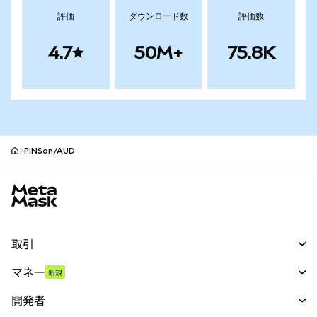
評価
ダウンロード数
評価数
4.7
50M+
75.8K
PINSon/AUD
MetaMaskサイトフッター
取引
スワップ
マネー
新規
予測
新規
購入
開発者
パーペチュアル
新規
カード
ドキュメントを表示