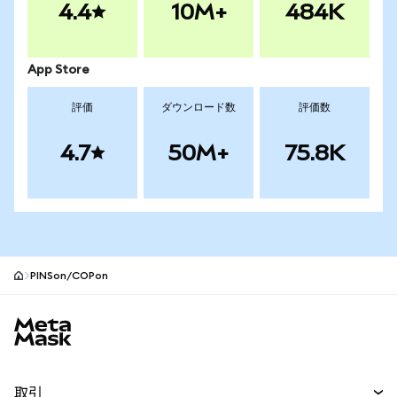
4.4
10M+
484K
App Store
評価
ダウンロード数
評価数
4.7
50M+
75.8K
PINSon/COPon
MetaMaskサイトフッター
取引