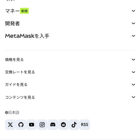
スワップ
マネー
新規
予測
新規
購入
開発者
パーペチュアル
新規
カード
ドキュメントを表示
MetaMaskを入手
RWA
mUSD
新規
ダッシュボード
トランザクションシールド
収益化
Smart Accounts Kit
Agent Wallet
新規
価格を見る
埋め込みウォレット
Snaps
ビットコインの価格
交換レートを見る
MetaMask Connect
イーサリアムの価格
報酬
新規
BTC→USD
Solanaの価格
ガイドを見る
Snaps
セキュリティ
ETH→USD
BTCの購入
Shiba Inuの価格
USDT→INR
コンテンツを見る
Web3サービス
サポート
ETHの購入
Pepeの価格
ビットコインウォレット
BTC→USDT
SOLの購入
キャリア
Tetherの価格
Solanaウォレット
日本語
BTC→INR
PEPEの購入
お問い合わせ
USDCの価格
おすすめの暗号資産カード
ETH→USDT
USDTの購入
Chanlinkの価格
おすすめのモバイル暗号資産ウォレット
USDT→PHP
USDCの購入