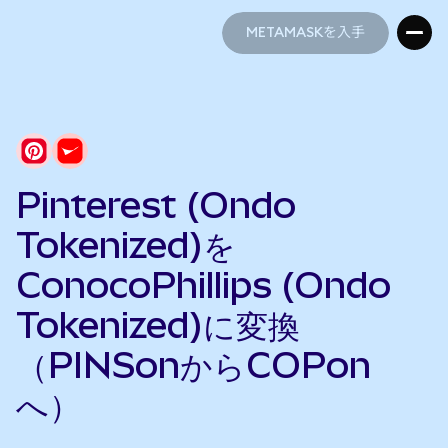
METAMASKを入手
METAMASKを入手
Pinterest (Ondo
Tokenized)を
ConocoPhillips (Ondo
Tokenized)に変換
（PINSonからCOPon
へ）