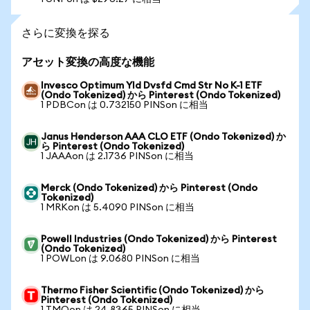
さらに変換を探る
アセット変換の高度な機能
Invesco Optimum Yld Dvsfd Cmd Str No K-1 ETF
(Ondo Tokenized) から Pinterest (Ondo Tokenized)
1 PDBCon は 0.732150 PINSon に相当
Janus Henderson AAA CLO ETF (Ondo Tokenized) か
ら Pinterest (Ondo Tokenized)
1 JAAAon は 2.1736 PINSon に相当
Merck (Ondo Tokenized) から Pinterest (Ondo
Tokenized)
1 MRKon は 5.4090 PINSon に相当
Powell Industries (Ondo Tokenized) から Pinterest
(Ondo Tokenized)
1 POWLon は 9.0680 PINSon に相当
Thermo Fisher Scientific (Ondo Tokenized) から
Pinterest (Ondo Tokenized)