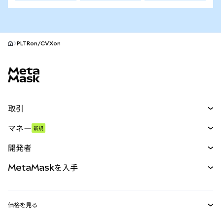
PLTRon/CVXon
MetaMaskサイトフッター
取引
スワップ
マネー
新規
予測
新規
購入
開発者
パーペチュアル
新規
カード
ドキュメントを表示
MetaMaskを入手
RWA
mUSD
新規
ダッシュボード
トランザクションシールド
収益化
Smart Accounts Kit
Agent Wallet
新規
価格を見る
埋め込みウォレット
Snaps
ビットコインの価格