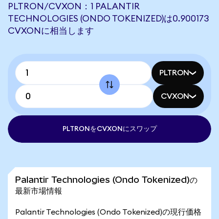
PLTRON/CVXON：1 PALANTIR
TECHNOLOGIES (ONDO TOKENIZED)は0.900173
CVXONに相当します
PLTRON
CVXON
PLTRONをCVXONにスワップ
Palantir Technologies (Ondo Tokenized)の
最新市場情報
Palantir Technologies (Ondo Tokenized)の現行価格