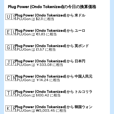
Plug Power (Ondo Tokenized)の今日の換算価格
Plug Power (Ondo Tokenized) から 米ドル
🇺🇸
1 PLUGon は $2.11 に相当
Plug Power (Ondo Tokenized) から ユーロ
🇪🇺
1 PLUGon は €1.83 に相当
Plug Power (Ondo Tokenized) から 英ポンド
🇬🇧
1 PLUGon は £1.57 に相当
Plug Power (Ondo Tokenized) から 日本円
🇯🇵
1 PLUGon は ￥333.08 に相当
Plug Power (Ondo Tokenized) から 中国人民元
🇨🇳
1 PLUGon は ￥14.24 に相当
Plug Power (Ondo Tokenized) から トルコリラ
🇹🇷
1 PLUGon は ₺100.42 に相当
Plug Power (Ondo Tokenized) から 韓国ウォン
🇰🇷
1 PLUGon は ₩3,003.45 に相当