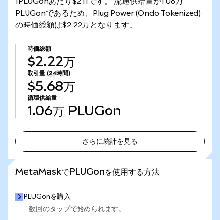
1PLUGonあたり$2.11です。 流通供給量が1.06万
PLUGonであるため、Plug Power (Ondo Tokenized)
の時価総額は$2.22万となります。
時価総額
$2.22万
取引量
(24時間)
$5.68万
循環供給量
1.06万
PLUGon
さらに統計を見る
さらに統計を見る
MetaMaskでPLUGonを使用する方法
PLUGonを購入
数回のタップで始められます。