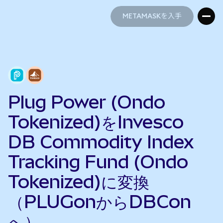
METAMASKを入手
METAMASKを入手
Plug Power (Ondo
Tokenized)をInvesco
DB Commodity Index
Tracking Fund (Ondo
Tokenized)に変換
（PLUGonからDBCon
へ）