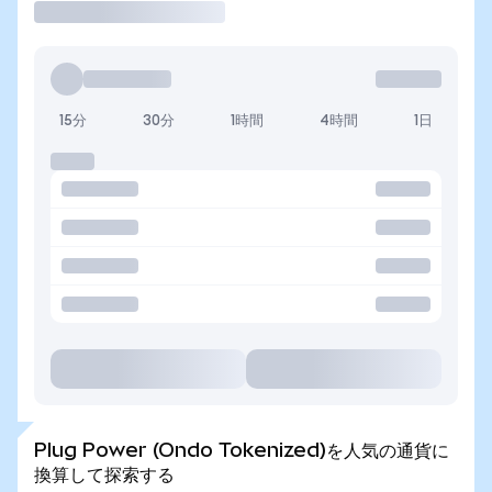
15分
30分
1時間
4時間
1日
Plug Power (Ondo Tokenized)を人気の通貨に
換算して探索する