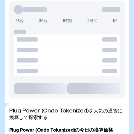
15分
30分
1時間
4時間
1日
Plug Power (Ondo Tokenized)を人気の通貨に
換算して探索する
Plug Power (Ondo Tokenized)の今日の換算価格