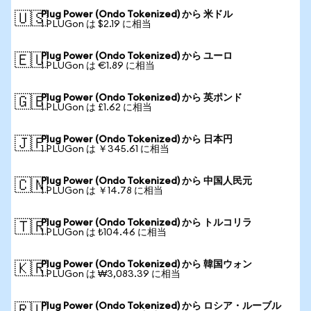
Plug Power (Ondo Tokenized) から 米ドル
🇺🇸
1 PLUGon は $2.19 に相当
Plug Power (Ondo Tokenized) から ユーロ
🇪🇺
1 PLUGon は €1.89 に相当
Plug Power (Ondo Tokenized) から 英ポンド
🇬🇧
1 PLUGon は £1.62 に相当
Plug Power (Ondo Tokenized) から 日本円
🇯🇵
1 PLUGon は ￥345.61 に相当
Plug Power (Ondo Tokenized) から 中国人民元
🇨🇳
1 PLUGon は ￥14.78 に相当
Plug Power (Ondo Tokenized) から トルコリラ
🇹🇷
1 PLUGon は ₺104.46 に相当
Plug Power (Ondo Tokenized) から 韓国ウォン
🇰🇷
1 PLUGon は ₩3,083.39 に相当
Plug Power (Ondo Tokenized) から ロシア・ルーブル