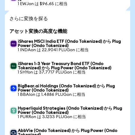
1 EWJon は $96.65 に相当
さらに変換を探る
アセット変換の高度な機能
iShares MSCI India ETF (Ondo Tokenized) から Plug
Power (Ondo Tokenized)
1 INDAon は 22.9041 PLUGon に相当
iShares 1-3 Year Treasury Bond ETF (Ondo
Tokenized) から Plug Power (Ondo Tokenized)
1 SHYon は 37.7717 PLUGon に相当
BigBear.ai Holdings (Ondo Tokenized) から Plug
Power (Ondo Tokenized)
1 BBAIon は 1.4886 PLUGon に相当
Hyperliquid Strategies (Ondo Tokenized) から Plug
Power (Ondo Tokenized)
1 PURRon は 3.1233 PLUGon に相当
AbbVie (Ondo Tokenized) から Plug Power (Ondo