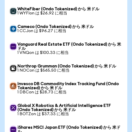
WhiteFiber (Ondo Tokenized) から 米ドル
1 WYFIon は $26.92 に相当
Cameco (Ondo Tokenized) から 米ドル
1 CCJon は $96.27 に相当
Vanguard Real Estate ETF (Ondo Tokenized) から 米
ドル
1 VNQon は $100.33 に相当
Northrop Grumman (Ondo Tokenized) から 米ドル
1 NOCon は $565.50 に相当
Invesco DB Commodity Index Tracking Fund (Ondo
Tokenized) から 米ドル
1 DBCon は $28.73 に相当
Global X Robotics & Artificial Intelligence ETF
(Ondo Tokenized) から 米ドル
1 BOTZon は $37.33 に相当
iShares MSCI Japan ETF (Ondo Tokenized) から 米ド
ル