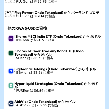
🇵🇭
1 PLUGon は ₱132.95 に相当
Plug Power (Ondo Tokenized) から ポーランド ズロチ
🇵🇱
1 PLUGon は zł 8.14 に相当
他のRWAをUSDに変換
iShares MSCI India ETF (Ondo Tokenized) から 米ドル
1 INDAon は $50.16 に相当
iShares 1-3 Year Treasury Bond ETF (Ondo
Tokenized) から 米ドル
1 SHYon は $82.72 に相当
BigBear.ai Holdings (Ondo Tokenized) から 米ドル
1 BBAIon は $3.26 に相当
Hyperliquid Strategies (Ondo Tokenized) から 米ド
ル
1 PURRon は $6.84 に相当
AbbVie (Ondo Tokenized) から 米ドル
1 ABBVon は $252.25 に相当