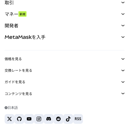
取引
スワップ
マネー
新規
予測
新規
購入
開発者
パーペチュアル
新規
カード
ドキュメントを表示
MetaMaskを入手
RWA
mUSD
新規
ダッシュボード
トランザクションシールド
収益化
Smart Accounts Kit
Agent Wallet
新規
価格を見る
埋め込みウォレット
Snaps
ビットコインの価格
交換レートを見る
MetaMask Connect
イーサリアムの価格
報酬
新規
BTC→USD
Solanaの価格
ガイドを見る
Snaps
セキュリティ
ETH→USD
BTCの購入
Shiba Inuの価格
USDT→INR
コンテンツを見る
Web3サービス
サポート
ETHの購入
Pepeの価格
ビットコインウォレット
BTC→USDT
SOLの購入
キャリア
Tetherの価格
Solanaウォレット
日本語
BTC→INR
PEPEの購入
お問い合わせ
USDCの価格
おすすめの暗号資産カード
ETH→USDT
USDTの購入
Chanlinkの価格
おすすめのモバイル暗号資産ウォレット
USDT→PHP