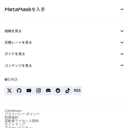
パーペチュアル
新規
カード
ドキュメントを表示
MetaMaskを入手
RWA
mUSD
新規
ダッシュボード
トランザクションシールド
収益化
Smart Accounts Kit
Agent Wallet
新規
価格を見る
埋め込みウォレット
Snaps
ビットコインの価格
交換レートを見る
MetaMask Connect
イーサリアムの価格
報酬
新規
BTC→USD
Solanaの価格
ガイドを見る
Snaps
セキュリティ
ETH→USD
BTCの購入
Shiba Inuの価格
USDT→INR
コンテンツを見る
Web3サービス
サポート
ETHの購入
Pepeの価格
ビットコインウォレット
BTC→USDT
SOLの購入
キャリア
Tetherの価格
Solanaウォレット
日本語
BTC→INR
PEPEの購入
お問い合わせ
USDCの価格
おすすめの暗号資産カード
ETH→USDT
USDTの購入
Chanlinkの価格
おすすめのモバイル暗号資産ウォレット
USDT→PHP
USDCの購入
Polymarketとは？
BTC→EUR
SHIBの購入
Consensys
税制関連ニュース
プライバシー ポリシー
利用規約
BNBの購入
貢献者ライセンス契約
暗号資産の購入方法は？
サイトマップ
アクセシビリティ