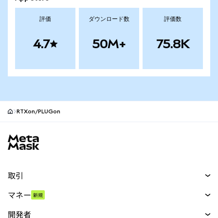
評価
ダウンロード数
評価数
4.7
50M+
75.8K
RTXon/PLUGon
MetaMaskサイトフッター
取引
スワップ
マネー
新規
予測
新規
購入
開発者