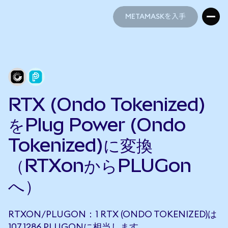
METAMASKを入手
METAMASKを入手
RTX (Ondo Tokenized)
をPlug Power (Ondo
Tokenized)に変換
（RTXonからPLUGon
へ）
RTXON/PLUGON：1 RTX (ONDO TOKENIZED)は
107.1286 PLUGONに相当します