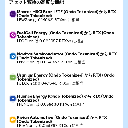
アセット変換の高度な機能
iShares MSCI Brazil ETF (Ondo Tokenized) から RTX
(Ondo Tokenized)
1 EWZon は 0.160821 RTXon に相当
FuelCell Energy (Ondo Tokenized) から RTX (Ondo
Tokenized)
1 FCELon は 0.092057 RTXon に相当
Navitas Semiconductor (Ondo Tokenized) から RTX
(Ondo Tokenized)
1 NVTSon は 0.054363 RTXon に相当
Uranium Energy (Ondo Tokenized) から RTX (Ondo
Tokenized)
1 UECon は 0.047340 RTXon に相当
Fluence Energy (Ondo Tokenized) から RTX (Ondo
Tokenized)
1 FLNCon は 0.058630 RTXon に相当
Rivian Automotive (Ondo Tokenized) から RTX
(Ondo Tokenized)
1 RIVNon は 0.068987 RTXon に相当