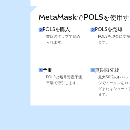
さらに統計を見る
MetaMaskでPOLSを使用
POLSを購入
POLSを売却
数回のタップで始め
POLSを現金に交
られます。
ます。
予測
無期限先物
POLSと暗号資産予測
最大50倍のレバレ
市場で取引します。
ジでトークンをロ
グまたはショート
ます。