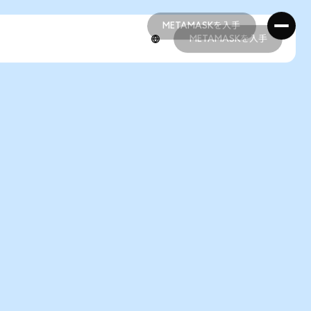
METAMASKを入手
METAMASKを入手
METAMASKを入手
METAMASKを入手