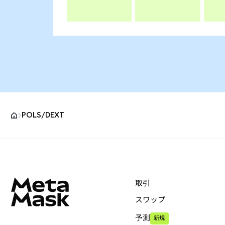
POLS/DEXT
MetaMaskサイトフッター
取引
スワップ
予測
新規