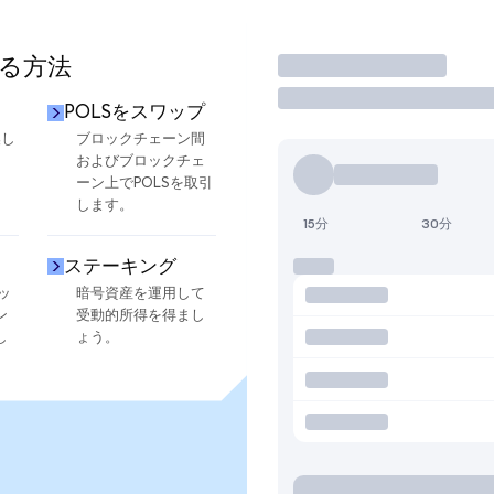
する方法
取引
POLSをスワップ
換し
ブロックチェーン間
およびブロックチェ
ーン上でPOLSを取引
します。
15分
30分
ステーキング
ッ
暗号資産を運用して
ン
受動的所得を得まし
し
ょう。