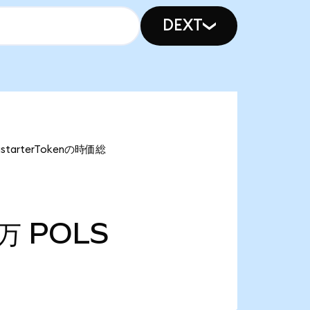
DEXT
tarterTokenの時価総
6万
POLS