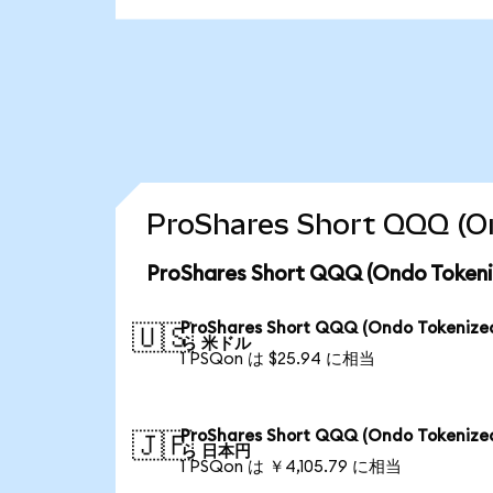
ProShares Short QQQ
ProShares Short QQQ (Ondo T
ProShares Short QQQ (Ondo Tokenize
🇺🇸
ら 米ドル
1 PSQon は $25.94 に相当
ProShares Short QQQ (Ondo Tokenize
🇯🇵
ら 日本円
1 PSQon は ￥4,105.79 に相当