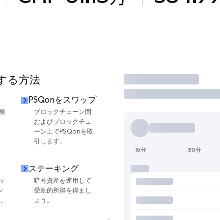
用する方法
取引
PSQonをスワップ
換
ブロックチェーン間
およびブロックチェ
ーン上でPSQonを取
引します。
15分
30分
ステーキング
ッ
暗号資産を運用して
ン
受動的所得を得まし
し
ょう。