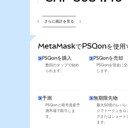
さらに統計を見る
さらに統計を見る
MetaMaskでPSQonを使
PSQonを購入
PSQonを売却
数回のタップで始め
PSQonを現金に交
られます。
します。
予測
無期限先物
PSQonと暗号資産予
最大50倍のレバレ
測市場で取引しま
ジでトークンをロ
す。
グまたはショート
ます。