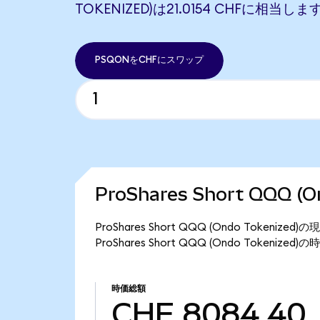
TOKENIZED)は21.0154 CHFに相当しま
PSQONをCHFにスワップ
ProShares Short QQQ 
ProShares Short QQQ (Ondo Token
ProShares Short QQQ (Ondo Tokeniz
時価総額
CHF 8084.40