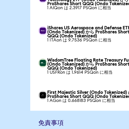
ProShares Short QQQ (Ondo Tokenize
1 AIQon は 2.3917 PSQon に相当
iShares US Aerospace and Defense ET
(Ondo Tokenized) から ProShares Shor
QQQ (Ondo Tokenized)
1 ITAon は 9.7536 PSQon に相当
WisdomTree Floating Rate Treasury F
(Ondo Tokenized) から ProShares Shor
QQQ (Ondo Tokenized)
1 USFRon は 1.9614 PSQon に相当
First Majestic Silver (Ondo Tokenized
ProShares Short QQQ (Ondo Tokenize
1 AGon は 0.668183 PSQon に相当
免責事項