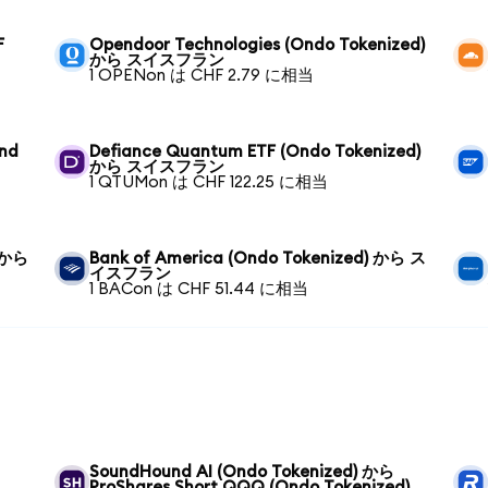
F
Opendoor Technologies (Ondo Tokenized)
から スイスフラン
1 OPENon は CHF 2.79 に相当
und
Defiance Quantum ETF (Ondo Tokenized)
から スイスフラン
1 QTUMon は CHF 122.25 に相当
) から
Bank of America (Ondo Tokenized) から ス
イスフラン
1 BACon は CHF 51.44 に相当
SoundHound AI (Ondo Tokenized) から
ProShares Short QQQ (Ondo Tokenized)