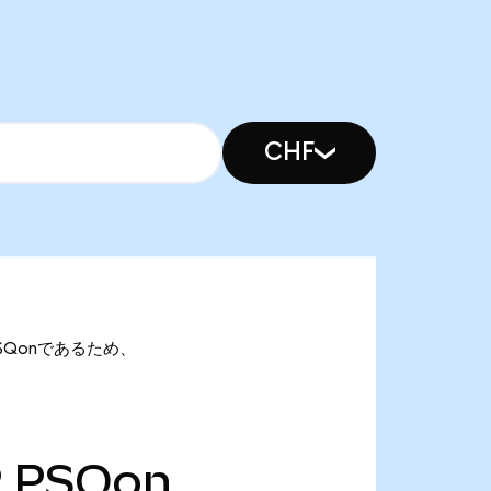
CHF
9 PSQonであるため、
9
PSQon