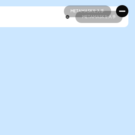
METAMASKを入手
METAMASKを入手
METAMASKを入手
METAMASKを入手