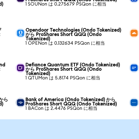
d)
1 SOUNon は 0.275679 PSQon に相当
F
Opendoor Technologies (Ondo Tokenized)
t
から ProShares Short QQQ (Ondo
Tokenized)
1 OPENon は 0.132634 PSQon に相当
und
Defiance Quantum ETF (Ondo Tokenized)
t
から ProShares Short QQQ (Ondo
Tokenized)
1 QTUMon は 5.8174 PSQon に相当
) から
Bank of America (Ondo Tokenized) から
d)
ProShares Short QQQ (Ondo Tokenized)
1 BACon は 2.4476 PSQon に相当