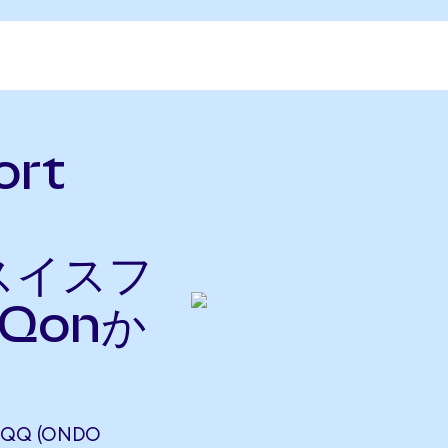
ort
をスイスフ
Qonか
QQQ (ONDO