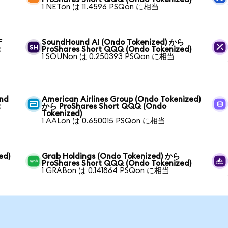
1 NETon は 11.4596 PSQon に相当
F
SoundHound AI (Ondo Tokenized) から
t
ProShares Short QQQ (Ondo Tokenized)
1 SOUNon は 0.250393 PSQon に相当
und
American Airlines Group (Ondo Tokenized)
t
から ProShares Short QQQ (Ondo
Tokenized)
1 AALon は 0.650015 PSQon に相当
ed)
Grab Holdings (Ondo Tokenized) から
ProShares Short QQQ (Ondo Tokenized)
1 GRABon は 0.141864 PSQon に相当