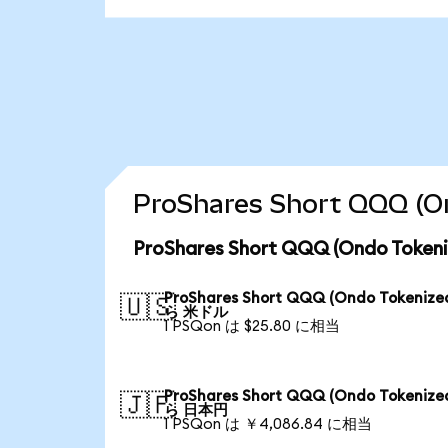
ProShares Short QQQ
ProShares Short QQQ (Ondo T
ProShares Short QQQ (Ondo Tokenize
🇺🇸
ら 米ドル
1 PSQon は $25.80 に相当
ProShares Short QQQ (Ondo Tokenize
🇯🇵
ら 日本円
1 PSQon は ￥4,086.84 に相当