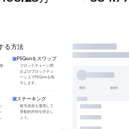
用する方法
取引
PSQonをスワップ
換
ブロックチェーン間
およびブロックチェ
ーン上でPSQonを取
引します。
15分
30分
ステーキング
ッ
暗号資産を運用して
ン
受動的所得を得まし
し
ょう。