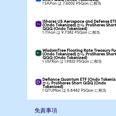
1 SAPon は 7.6002 PSQon に相当
iShares US Aerospace and Defense ET
(Ondo Tokenized) から ProShares Shor
QQQ (Ondo Tokenized)
1 ITAon は 9.7382 PSQon に相当
WisdomTree Floating Rate Treasury F
(Ondo Tokenized) から ProShares Shor
QQQ (Ondo Tokenized)
1 USFRon は 1.9822 PSQon に相当
Defiance Quantum ETF (Ondo Tokeniz
から ProShares Short QQQ (Ondo
Tokenized)
1 QTUMon は 5.8482 PSQon に相当
免責事項