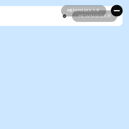
METAMASKを入手
METAMASKを入手
METAMASKを入手
METAMASKを入手