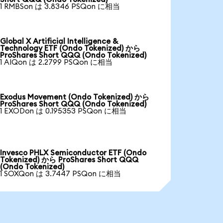
1 RMBSon は 3.8346 PSQon に相当
Global X Artificial Intelligence &
Technology ETF (Ondo Tokenized) から
ProShares Short QQQ (Ondo Tokenized)
1 AIQon は 2.2799 PSQon に相当
Exodus Movement (Ondo Tokenized) から
ProShares Short QQQ (Ondo Tokenized)
1 EXODon は 0.195353 PSQon に相当
Invesco PHLX Semiconductor ETF (Ondo
Tokenized) から ProShares Short QQQ
(Ondo Tokenized)
1 SOXQon は 3.7447 PSQon に相当