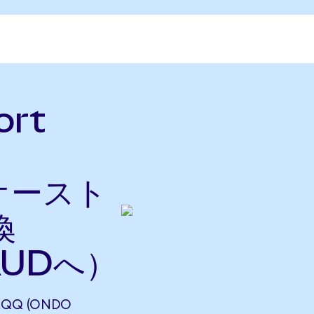
ort
をオースト
換
AUDへ）
QQQ (ONDO