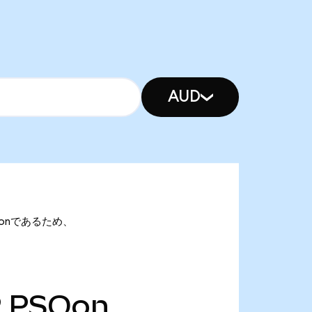
AUD
PSQonであるため、
9
PSQon