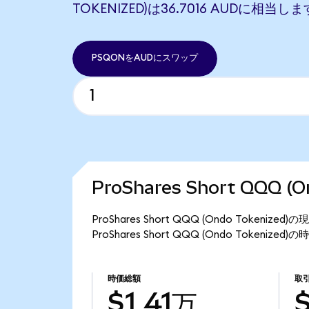
TOKENIZED)は36.7016 AUDに相当しま
PSQONをAUDにスワップ
ProShares Short QQQ 
ProShares Short QQQ (Ondo Token
ProShares Short QQQ (Ondo Tokeniz
時価総額
取
$1.41万