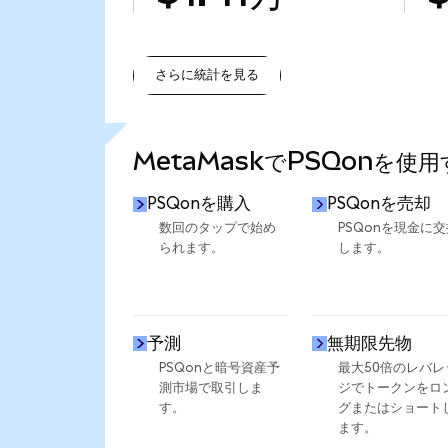
さらに統計を見る
さらに統計を見る
MetaMaskでPSQonを使
PSQonを購入
PSQonを売却
数回のタップで始め
PSQonを現金に交
られます。
します。
予測
無期限先物
PSQonと暗号資産予
最大50倍のレバレ
測市場で取引しま
ジでトークンをロ
す。
グまたはショート
ます。