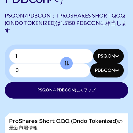
PSQON/PDBCON：1 PROSHARES SHORT QQQ
(ONDO TOKENIZED)は1.5150 PDBCONに相当しま
す
PSQON
PDBCON
PSQONをPDBCONにスワップ
ProShares Short QQQ (Ondo Tokenized)の
最新市場情報