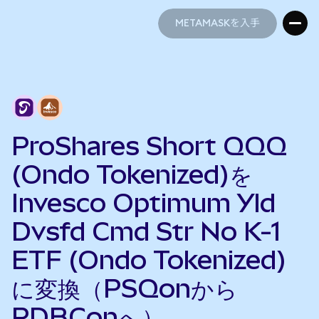
METAMASKを入手
METAMASKを入手
ProShares Short QQQ
(Ondo Tokenized)を
Invesco Optimum Yld
Dvsfd Cmd Str No K-1
ETF (Ondo Tokenized)
に変換（PSQonから
PDBConへ）