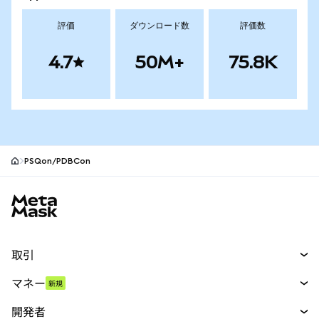
評価
ダウンロード数
評価数
4.7
50M+
75.8K
PSQon/PDBCon
MetaMaskサイトフッター
取引
スワップ
マネー
新規
予測
新規
購入
開発者