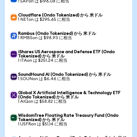
1 SAPon は $196.08 に相当
Cloudflare (Ondo Tokenized) から 米ドル
1 NETon は $295.65 に相当
Rambus (Ondo Tokenized) から 米ドル
1 RMBSon は $98.93 に相当
iShares US Aerospace and Defense ETF (Ondo
Tokenized) から 米ドル
1 ITAon は $251.24 に相当
SoundHound AI (Ondo Tokenized) から 米ドル
1 SOUNon は $6.46 に相当
Global X Artificial Intelligence & Technology ETF
(Ondo Tokenized) から 米ドル
1 AIQon は $58.82 に相当
WisdomTree Floating Rate Treasury Fund (Ondo
Tokenized) から 米ドル
1 USFRon は $51.14 に相当