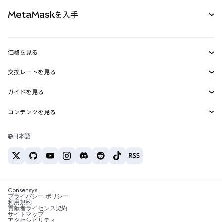
パーペチュアル
新規
カード
ドキュメントを表示
MetaMaskを入手
RWA
mUSD
新規
ダッシュボード
トランザクションシールド
収益化
Smart Accounts Kit
Agent Wallet
新規
価格を見る
埋め込みウォレット
Snaps
ビットコインの価格
交換レートを見る
MetaMask Connect
イーサリアムの価格
報酬
新規
BTC→USD
Solanaの価格
ガイドを見る
Snaps
セキュリティ
ETH→USD
BTCの購入
Shiba Inuの価格
USDT→INR
コンテンツを見る
Web3サービス
サポート
ETHの購入
Pepeの価格
ビットコインウォレット
BTC→USDT
SOLの購入
キャリア
Tetherの価格
Solanaウォレット
日本語
BTC→INR
PEPEの購入
お問い合わせ
USDCの価格
おすすめの暗号資産カード
ETH→USDT
USDTの購入
Chanlinkの価格
おすすめのモバイル暗号資産ウォレット
USDT→PHP
USDCの購入
Polymarketとは？
BTC→EUR
SHIBの購入
Consensys
税制関連ニュース
プライバシー ポリシー
利用規約
BNBの購入
貢献者ライセンス契約
暗号資産の購入方法は？
サイトマップ
アクセシビリティ