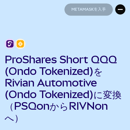
METAMASKを入手
METAMASKを入手
ProShares Short QQQ
(Ondo Tokenized)を
Rivian Automotive
(Ondo Tokenized)に変換
（PSQonからRIVNon
へ）