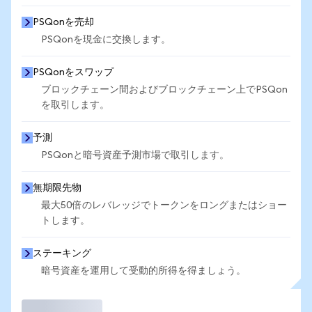
PSQonを売却
PSQonを現金に交換します。
PSQonをスワップ
ブロックチェーン間およびブロックチェーン上でPSQon
を取引します。
予測
PSQonと暗号資産予測市場で取引します。
無期限先物
最大50倍のレバレッジでトークンをロングまたはショー
トします。
ステーキング
暗号資産を運用して受動的所得を得ましょう。
取引