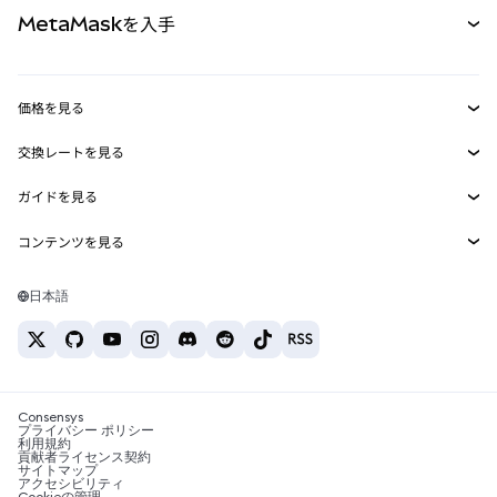
ドキュメントを表示
MetaMaskを入手
RWA
mUSD
新規
ダッシュボード
トランザクションシールド
収益化
Smart Accounts Kit
Agent Wallet
新規
価格を見る
埋め込みウォレット
Snaps
ビットコインの価格
交換レートを見る
MetaMask Connect
イーサリアムの価格
報酬
新規
BTC→USD
Solanaの価格
ガイドを見る
Snaps
セキュリティ
ETH→USD
BTCの購入
Shiba Inuの価格
USDT→INR
コンテンツを見る
Web3サービス
サポート
ETHの購入
Pepeの価格
ビットコインウォレット
BTC→USDT
SOLの購入
キャリア
Tetherの価格
Solanaウォレット
日本語
BTC→INR
PEPEの購入
お問い合わせ
USDCの価格
おすすめの暗号資産カード
ETH→USDT
USDTの購入
Chanlinkの価格
おすすめのモバイル暗号資産ウォレット
USDT→PHP
USDCの購入
Polymarketとは？
BTC→EUR
SHIBの購入
Consensys
税制関連ニュース
プライバシー ポリシー
利用規約
BNBの購入
貢献者ライセンス契約
暗号資産の購入方法は？
サイトマップ
アクセシビリティ
ビットコインを売るには？
Cookieの管理