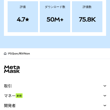
評価
ダウンロード数
評価数
4.7
50M+
75.8K
PSQon/RIVNon
MetaMaskサイトフッター
取引
スワップ
マネー
新規
予測
新規
購入
開発者
パーペチュアル
新規
カード