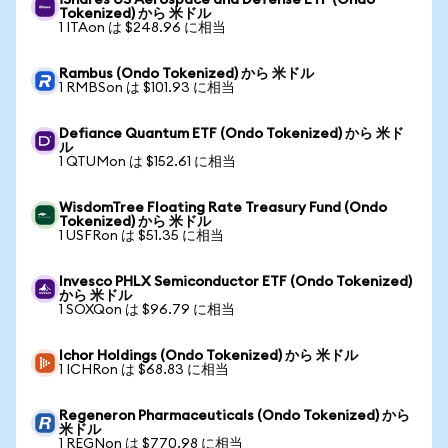
iShares US Aerospace and Defense ETF (Ondo
Tokenized) から 米ドル
1 ITAon は $248.96 に相当
Rambus (Ondo Tokenized) から 米ドル
1 RMBSon は $101.93 に相当
Defiance Quantum ETF (Ondo Tokenized) から 米ド
ル
1 QTUMon は $152.61 に相当
WisdomTree Floating Rate Treasury Fund (Ondo
Tokenized) から 米ドル
1 USFRon は $51.35 に相当
Invesco PHLX Semiconductor ETF (Ondo Tokenized)
から 米ドル
1 SOXQon は $96.79 に相当
Ichor Holdings (Ondo Tokenized) から 米ドル
1 ICHRon は $68.83 に相当
Regeneron Pharmaceuticals (Ondo Tokenized) から
米ドル
1 REGNon は $770.98 に相当