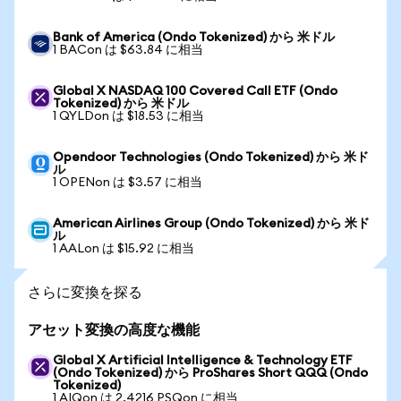
Bank of America (Ondo Tokenized) から 米ドル
1 BACon は $63.84 に相当
Global X NASDAQ 100 Covered Call ETF (Ondo
Tokenized) から 米ドル
1 QYLDon は $18.53 に相当
Opendoor Technologies (Ondo Tokenized) から 米ド
ル
1 OPENon は $3.57 に相当
American Airlines Group (Ondo Tokenized) から 米ド
ル
1 AALon は $15.92 に相当
さらに変換を探る
アセット変換の高度な機能
Global X Artificial Intelligence & Technology ETF
(Ondo Tokenized) から ProShares Short QQQ (Ondo
Tokenized)
1 AIQon は 2.4216 PSQon に相当