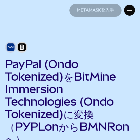
METAMASKを入手
METAMASKを入手
PayPal (Ondo
Tokenized)をBitMine
Immersion
Technologies (Ondo
Tokenized)に変換
（PYPLonからBMNRon
へ）