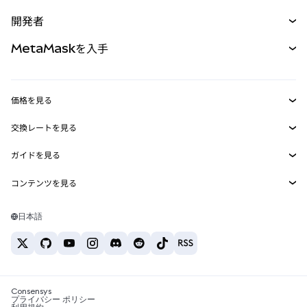
予測
新規
購入
開発者
パーペチュアル
新規
カード
ドキュメントを表示
MetaMaskを入手
RWA
mUSD
新規
ダッシュボード
トランザクションシールド
収益化
Smart Accounts Kit
Agent Wallet
新規
価格を見る
埋め込みウォレット
Snaps
ビットコインの価格
交換レートを見る
MetaMask Connect
イーサリアムの価格
報酬
新規
BTC→USD
Solanaの価格
ガイドを見る
Snaps
セキュリティ
ETH→USD
BTCの購入
Shiba Inuの価格
USDT→INR
コンテンツを見る
Web3サービス
サポート
ETHの購入
Pepeの価格
ビットコインウォレット
BTC→USDT
SOLの購入
キャリア
Tetherの価格
Solanaウォレット
日本語
BTC→INR
PEPEの購入
お問い合わせ
USDCの価格
おすすめの暗号資産カード
ETH→USDT
USDTの購入
Chanlinkの価格
おすすめのモバイル暗号資産ウォレット
USDT→PHP
USDCの購入
Polymarketとは？
BTC→EUR
SHIBの購入
Consensys
税制関連ニュース
プライバシー ポリシー