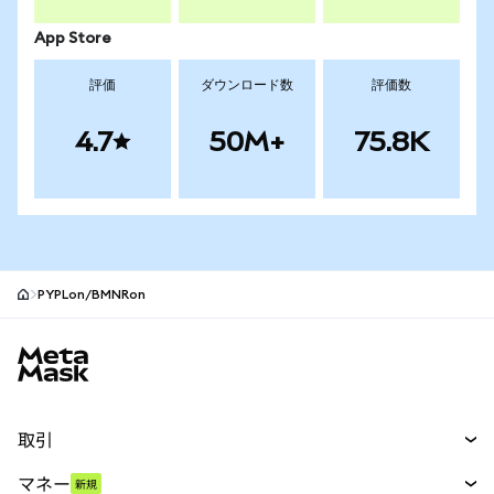
App Store
評価
ダウンロード数
評価数
4.7
50M+
75.8K
PYPLon/BMNRon
MetaMaskサイトフッター
取引
スワップ
マネー
新規