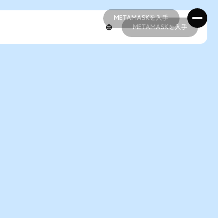
METAMASKを入手
METAMASKを入手
METAMASKを入手
METAMASKを入手