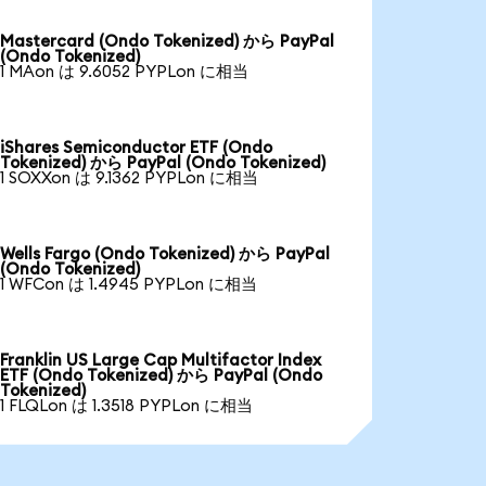
Mastercard (Ondo Tokenized) から PayPal
(Ondo Tokenized)
1 MAon は 9.6052 PYPLon に相当
iShares Semiconductor ETF (Ondo
Tokenized) から PayPal (Ondo Tokenized)
1 SOXXon は 9.1362 PYPLon に相当
Wells Fargo (Ondo Tokenized) から PayPal
(Ondo Tokenized)
1 WFCon は 1.4945 PYPLon に相当
Franklin US Large Cap Multifactor Index
ETF (Ondo Tokenized) から PayPal (Ondo
Tokenized)
1 FLQLon は 1.3518 PYPLon に相当