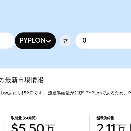
PYPLON
ed)の最新市場情報
PYPLonあたり$59.01です。 流通供給量が2.11万 PYPLonであるため、Pay
。
取引量
(24時間)
循環供給量
$5.50万
2.11万