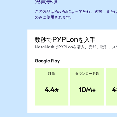
免責事項
この製品はPayPalによって発行、後援、ま
のみに使用されます。
数秒でPYPLonを入手
MetaMaskでPYPLonを購入、売却、取
Google Play
評価
ダウンロード数
4.4
10M+
4