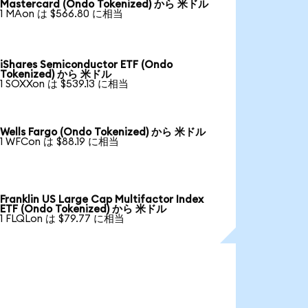
Mastercard (Ondo Tokenized) から 米ドル
1 MAon は $566.80 に相当
iShares Semiconductor ETF (Ondo
Tokenized) から 米ドル
1 SOXXon は $539.13 に相当
Wells Fargo (Ondo Tokenized) から 米ドル
1 WFCon は $88.19 に相当
Franklin US Large Cap Multifactor Index
ETF (Ondo Tokenized) から 米ドル
1 FLQLon は $79.77 に相当