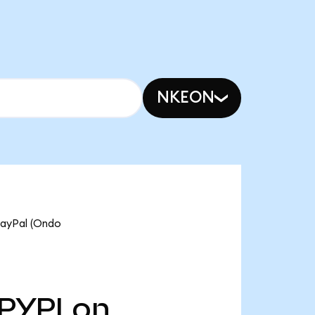
NKEON
Pal (Ondo
PYPLon