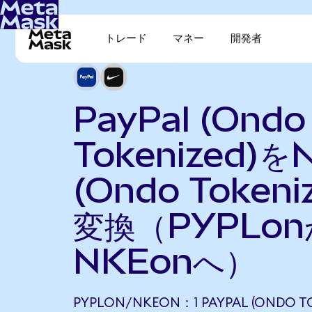
トレード
マネー
開発者
PayPal (Ondo
Tokenized)をN
(Ondo Tokeni
変換（PYPLo
NKEonへ）
PYPLON/NKEON：1 PAYPAL (ONDO TO