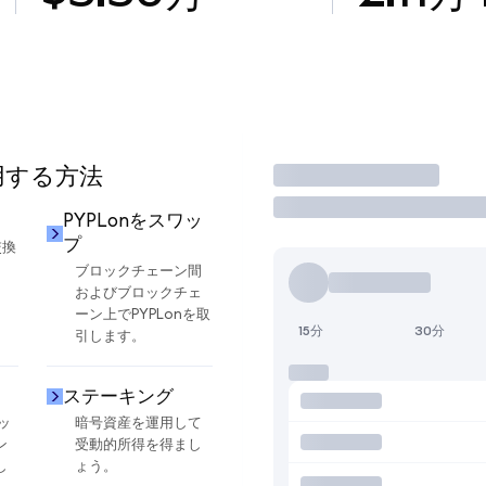
使用する方法
取引
PYPLonをスワッ
プ
交換
ブロックチェーン間
およびブロックチェ
ーン上でPYPLonを取
15分
30分
引します。
ステーキング
ッ
暗号資産を運用して
ン
受動的所得を得まし
し
ょう。