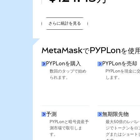
さらに統計を見る
さらに統計を見る
MetaMaskでPYPLonを
PYPLonを購入
PYPLonを売却
数回のタップで始め
PYPLonを現金に
られます。
します。
予測
無期限先物
PYPLonと暗号資産予
最大50倍のレバレ
測市場で取引しま
ジでトークンをロ
す。
グまたはショート