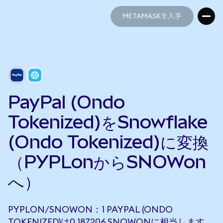
METAMASKを入手
METAMASKを入手
PayPal (Ondo
Tokenized)をSnowflake
(Ondo Tokenized)に変換
（PYPLonからSNOWon
へ）
PYPLON/SNOWON：1 PAYPAL (ONDO
TOKENIZED)は0.187206 SNOWONに相当します