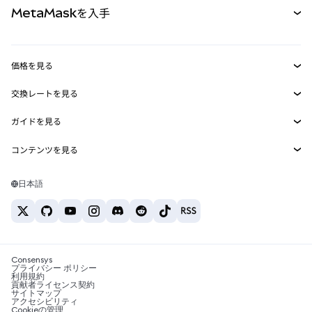
MetaMaskを入手
RWA
mUSD
新規
ダッシュボード
トランザクションシールド
収益化
Smart Accounts Kit
Agent Wallet
新規
価格を見る
埋め込みウォレット
Snaps
ビットコインの価格
交換レートを見る
MetaMask Connect
イーサリアムの価格
報酬
新規
BTC→USD
Solanaの価格
ガイドを見る
Snaps
セキュリティ
ETH→USD
BTCの購入
Shiba Inuの価格
USDT→INR
コンテンツを見る
Web3サービス
サポート
ETHの購入
Pepeの価格
ビットコインウォレット
BTC→USDT
SOLの購入
キャリア
Tetherの価格
Solanaウォレット
日本語
BTC→INR
PEPEの購入
お問い合わせ
USDCの価格
おすすめの暗号資産カード
ETH→USDT
USDTの購入
Chanlinkの価格
おすすめのモバイル暗号資産ウォレット
USDT→PHP
USDCの購入
Polymarketとは？
BTC→EUR
SHIBの購入
Consensys
税制関連ニュース
プライバシー ポリシー
利用規約
BNBの購入
貢献者ライセンス契約
暗号資産の購入方法は？
サイトマップ
アクセシビリティ
ビットコインを売るには？
Cookieの管理