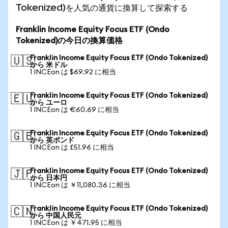
Tokenized)を人気の通貨に換算して探索する
Franklin Income Equity Focus ETF (Ondo
Tokenized)の今日の換算価格
Franklin Income Equity Focus ETF (Ondo Tokenized)
🇺🇸
から 米ドル
1 INCEon は $69.92 に相当
Franklin Income Equity Focus ETF (Ondo Tokenized)
🇪🇺
から ユーロ
1 INCEon は €60.69 に相当
Franklin Income Equity Focus ETF (Ondo Tokenized)
🇬🇧
から 英ポンド
1 INCEon は £51.96 に相当
Franklin Income Equity Focus ETF (Ondo Tokenized)
🇯🇵
から 日本円
1 INCEon は ￥11,080.36 に相当
Franklin Income Equity Focus ETF (Ondo Tokenized)
🇨🇳
から 中国人民元
1 INCEon は ￥471.95 に相当