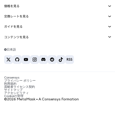
Smart Accounts Kit
Agent Wallet
新規
価格を見る
埋め込みウォレット
Snaps
ビットコインの価格
交換レートを見る
MetaMask Connect
イーサリアムの価格
報酬
新規
BTC→USD
Solanaの価格
ガイドを見る
Snaps
セキュリティ
ETH→USD
BTCの購入
Shiba Inuの価格
USDT→INR
コンテンツを見る
Web3サービス
サポート
ETHの購入
Pepeの価格
ビットコインウォレット
BTC→USDT
SOLの購入
キャリア
Tetherの価格
Solanaウォレット
日本語
BTC→INR
PEPEの購入
お問い合わせ
USDCの価格
おすすめの暗号資産カード
ETH→USDT
USDTの購入
Chanlinkの価格
おすすめのモバイル暗号資産ウォレット
USDT→PHP
USDCの購入
Polymarketとは？
BTC→EUR
SHIBの購入
Consensys
税制関連ニュース
プライバシー ポリシー
利用規約
BNBの購入
貢献者ライセンス契約
暗号資産の購入方法は？
サイトマップ
アクセシビリティ
ビットコインを売るには？
Cookieの管理
©2026 MetaMask • A Consensys Formation