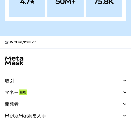
4.7
50M+
75.8K
INCEon/PYPLon
MetaMaskサイトフッター
取引
スワップ
マネー
新規
予測
新規
購入
開発者
パーペチュアル
新規
カード
ドキュメントを表示
MetaMaskを入手
RWA
mUSD
新規
ダッシュボード
トランザクションシールド
収益化