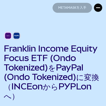
METAMASKを入手
METAMASKを入手
Franklin Income Equity
Focus ETF (Ondo
Tokenized)をPayPal
(Ondo Tokenized)に変換
（INCEonからPYPLon
へ）