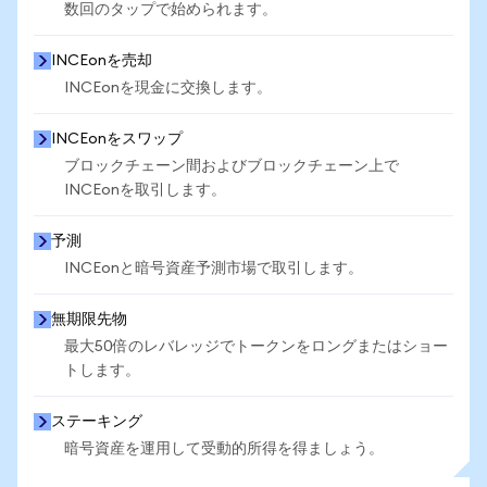
数回のタップで始められます。
INCEonを売却
INCEonを現金に交換します。
INCEonをスワップ
ブロックチェーン間およびブロックチェーン上で
INCEonを取引します。
予測
INCEonと暗号資産予測市場で取引します。
無期限先物
最大50倍のレバレッジでトークンをロングまたはショー
トします。
ステーキング
暗号資産を運用して受動的所得を得ましょう。