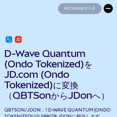
METAMASKを入手
METAMASKを入手
D-Wave Quantum
(Ondo Tokenized)を
JD.com (Ondo
Tokenized)に変換
（QBTSonからJDonへ）
QBTSON/JDON：1 D-WAVE QUANTUM (ONDO
TOKENIZED)は0.588078 JDONに相当します