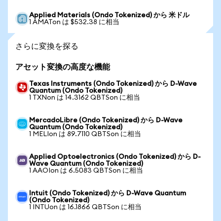
Applied Materials (Ondo Tokenized) から 米ドル
1 AMATon は $532.38 に相当
さらに変換を探る
アセット変換の高度な機能
Texas Instruments (Ondo Tokenized) から D-Wave
Quantum (Ondo Tokenized)
1 TXNon は 14.3162 QBTSon に相当
MercadoLibre (Ondo Tokenized) から D-Wave
Quantum (Ondo Tokenized)
1 MELIon は 89.7110 QBTSon に相当
Applied Optoelectronics (Ondo Tokenized) から D-
Wave Quantum (Ondo Tokenized)
1 AAOIon は 6.5083 QBTSon に相当
Intuit (Ondo Tokenized) から D-Wave Quantum
(Ondo Tokenized)
1 INTUon は 16.1866 QBTSon に相当