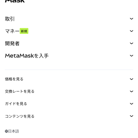
取引
スワップ
マネー
新規
予測
新規
購入
開発者
パーペチュアル
新規
カード
ドキュメントを表示
MetaMaskを入手
RWA
mUSD
新規
ダッシュボード
トランザクションシールド
収益化
Smart Accounts Kit
Agent Wallet
新規
価格を見る
埋め込みウォレット
Snaps
ビットコインの価格
交換レートを見る
MetaMask Connect
イーサリアムの価格
報酬
新規
BTC→USD
Solanaの価格
ガイドを見る
Snaps
セキュリティ
ETH→USD
BTCの購入
Shiba Inuの価格
USDT→INR
コンテンツを見る
Web3サービス
サポート
ETHの購入
Pepeの価格
ビットコインウォレット
BTC→USDT
SOLの購入
キャリア
Tetherの価格
Solanaウォレット
日本語
BTC→INR
PEPEの購入